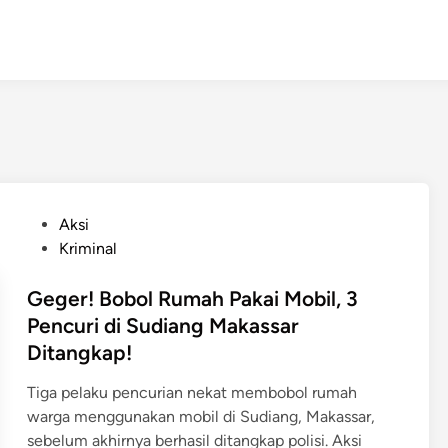
P
Aksi
o
Kriminal
s
t
Geger! Bobol Rumah Pakai Mobil, 3
e
Pencuri di Sudiang Makassar
d
Ditangkap!
i
n
Tiga pelaku pencurian nekat membobol rumah
warga menggunakan mobil di Sudiang, Makassar,
sebelum akhirnya berhasil ditangkap polisi. Aksi