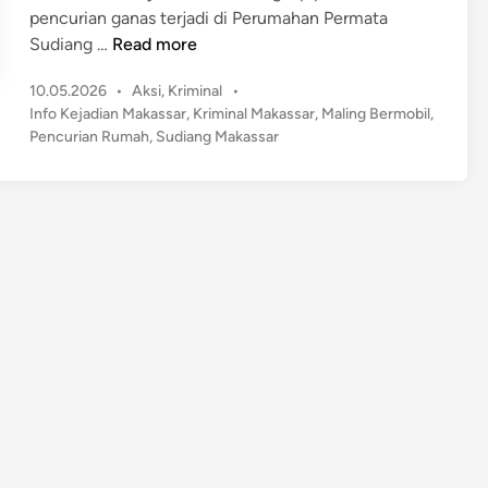
pencurian ganas terjadi di Perumahan Permata
G
Sudiang …
Read more
e
P
10.05.2026
•
Aksi
,
Kriminal
•
g
o
Info Kejadian Makassar
,
Kriminal Makassar
,
Maling Bermobil
,
e
s
Pencurian Rumah
,
Sudiang Makassar
r
t
!
e
B
d
o
i
n
b
o
l
R
u
m
a
h
P
a