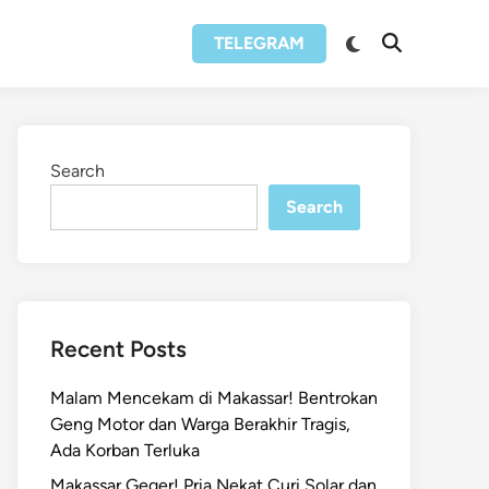
Switch
TELEGRAM
Open
to
Search
dark
mode
Search
Search
Recent Posts
Malam Mencekam di Makassar! Bentrokan
Geng Motor dan Warga Berakhir Tragis,
Ada Korban Terluka
Makassar Geger! Pria Nekat Curi Solar dan