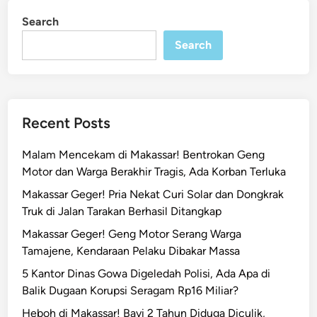
k
i
Search
n
a
Search
s
s
a
r
,
Recent Posts
D
o
Malam Mencekam di Makassar! Bentrokan Geng
r
Motor dan Warga Berakhir Tragis, Ada Korban Terluka
o
Makassar Geger! Pria Nekat Curi Solar dan Dongkrak
n
Truk di Jalan Tarakan Berhasil Ditangkap
g
L
Makassar Geger! Geng Motor Serang Warga
a
Tamajene, Kendaraan Pelaku Dibakar Massa
y
5 Kantor Dinas Gowa Digeledah Polisi, Ada Apa di
a
Balik Dugaan Korupsi Seragam Rp16 Miliar?
n
Heboh di Makassar! Bayi 2 Tahun Diduga Diculik,
a