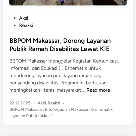
P
Aksi
o
Reaksi
s
t
BBPOM Makassar, Dorong Layanan
e
Publik Ramah Disabilitas Lewat KIE
d
BBPOM Makassar menggelar Kegiatan Komunikasi,
i
Informasi, dan Edukasi (KIE) tematik untuk
n
mendorong layanan publik yang ramah bagi
penyandang disabilitas. Program ini bertujuan
B
meningkatkan literasi masyarakat …
Read more
B
P
22.12.2025
•
Aksi
,
Reaksi
•
P
o
BBPOM Makassar
,
Info Kejadian Makassar
,
KIE Tematik
,
O
s
Layanan Publik Inklusif
M
t
M
e
a
d