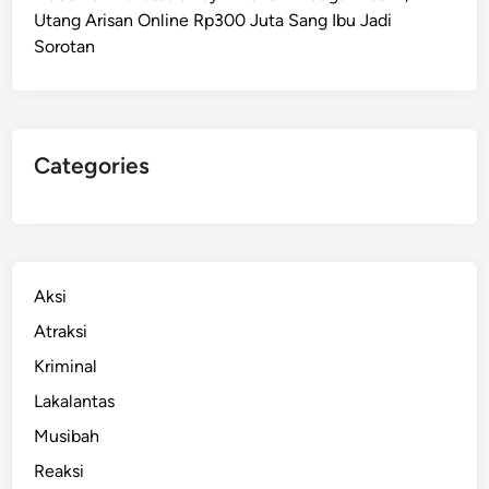
Utang Arisan Online Rp300 Juta Sang Ibu Jadi
n
Sorotan
P
u
b
l
i
Categories
k
R
a
m
a
Aksi
h
Atraksi
D
Kriminal
i
s
Lakalantas
a
Musibah
b
Reaksi
i