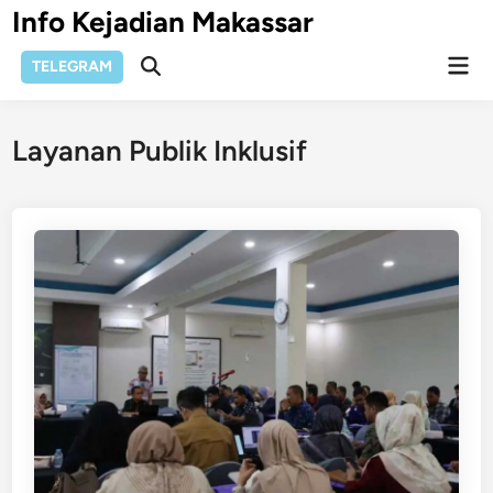
Skip
Info Kejadian Makassar
to
Mai
content
TELEGRAM
Open
Men
Search
Layanan Publik Inklusif