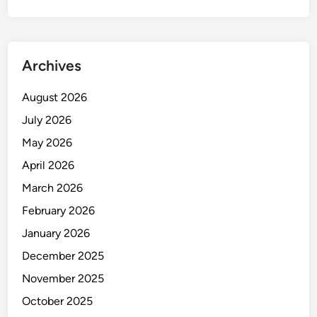
l
i
t
a
Archives
s
L
August 2026
e
July 2026
w
a
May 2026
t
April 2026
K
March 2026
I
E
February 2026
January 2026
December 2025
November 2025
October 2025