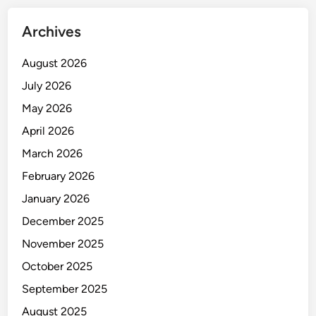
h
T
Archives
P
A
August 2026
A
July 2026
n
t
May 2026
a
April 2026
n
March 2026
g
February 2026
January 2026
December 2025
November 2025
October 2025
September 2025
August 2025