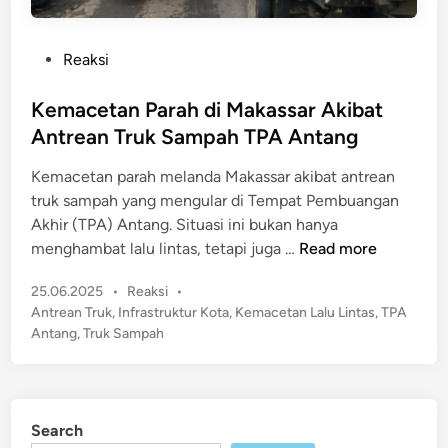
P
Reaksi
o
s
Kemacetan Parah di Makassar Akibat
t
Antrean Truk Sampah TPA Antang
e
Kemacetan parah melanda Makassar akibat antrean
d
truk sampah yang mengular di Tempat Pembuangan
i
Akhir (TPA) Antang. Situasi ini bukan hanya
n
K
menghambat lalu lintas, tetapi juga …
Read more
e
P
25.06.2025
•
Reaksi
•
m
o
Antrean Truk
,
Infrastruktur Kota
,
Kemacetan Lalu Lintas
,
TPA
a
s
Antang
,
Truk Sampah
c
t
e
e
t
d
a
i
Search
n
n