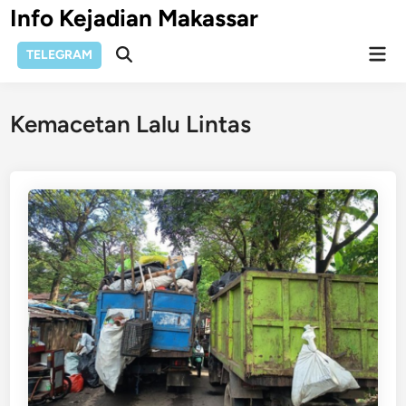
Skip
Info Kejadian Makassar
to
Mai
content
TELEGRAM
Open
Men
Search
Kemacetan Lalu Lintas