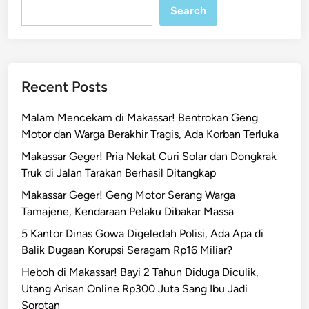
Search
P
a
r
a
h
Recent Posts
d
i
Malam Mencekam di Makassar! Bentrokan Geng
M
Motor dan Warga Berakhir Tragis, Ada Korban Terluka
a
Makassar Geger! Pria Nekat Curi Solar dan Dongkrak
k
Truk di Jalan Tarakan Berhasil Ditangkap
a
s
Makassar Geger! Geng Motor Serang Warga
s
Tamajene, Kendaraan Pelaku Dibakar Massa
a
5 Kantor Dinas Gowa Digeledah Polisi, Ada Apa di
r
Balik Dugaan Korupsi Seragam Rp16 Miliar?
A
Heboh di Makassar! Bayi 2 Tahun Diduga Diculik,
k
Utang Arisan Online Rp300 Juta Sang Ibu Jadi
i
Sorotan
b