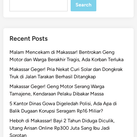
Search
P
a
r
a
h
Recent Posts
d
i
Malam Mencekam di Makassar! Bentrokan Geng
M
Motor dan Warga Berakhir Tragis, Ada Korban Terluka
a
Makassar Geger! Pria Nekat Curi Solar dan Dongkrak
k
Truk di Jalan Tarakan Berhasil Ditangkap
a
s
Makassar Geger! Geng Motor Serang Warga
s
Tamajene, Kendaraan Pelaku Dibakar Massa
a
5 Kantor Dinas Gowa Digeledah Polisi, Ada Apa di
r
Balik Dugaan Korupsi Seragam Rp16 Miliar?
A
Heboh di Makassar! Bayi 2 Tahun Diduga Diculik,
k
Utang Arisan Online Rp300 Juta Sang Ibu Jadi
i
Sorotan
b