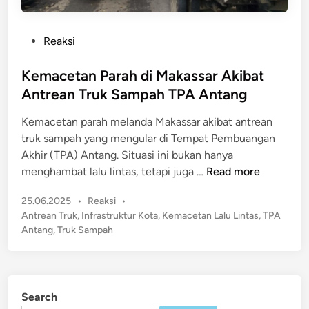
P
Reaksi
o
s
Kemacetan Parah di Makassar Akibat
t
Antrean Truk Sampah TPA Antang
e
Kemacetan parah melanda Makassar akibat antrean
d
truk sampah yang mengular di Tempat Pembuangan
i
Akhir (TPA) Antang. Situasi ini bukan hanya
n
K
menghambat lalu lintas, tetapi juga …
Read more
e
P
25.06.2025
•
Reaksi
•
m
o
Antrean Truk
,
Infrastruktur Kota
,
Kemacetan Lalu Lintas
,
TPA
a
s
Antang
,
Truk Sampah
c
t
e
e
t
d
a
i
Search
n
n