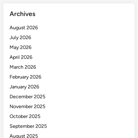
h
T
Archives
P
A
August 2026
A
July 2026
n
t
May 2026
a
April 2026
n
March 2026
g
February 2026
January 2026
December 2025
November 2025
October 2025
September 2025
August 2025