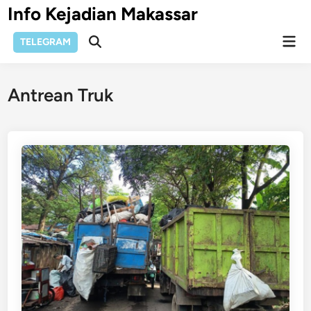
Skip
Info Kejadian Makassar
to
Mai
content
TELEGRAM
Open
Men
Search
Antrean Truk