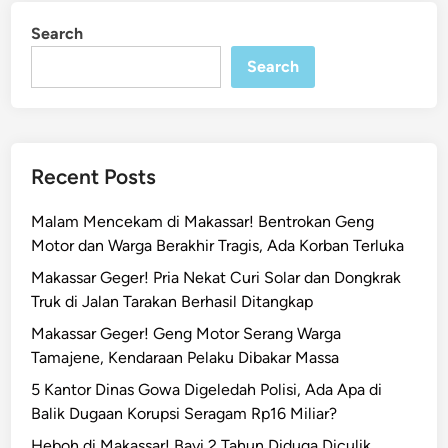
D
i
Search
n
P
R
Search
D
M
a
k
Recent Posts
a
s
Malam Mencekam di Makassar! Bentrokan Geng
s
Motor dan Warga Berakhir Tragis, Ada Korban Terluka
a
Makassar Geger! Pria Nekat Curi Solar dan Dongkrak
r
Truk di Jalan Tarakan Berhasil Ditangkap
R
T
Makassar Geger! Geng Motor Serang Warga
Q
Tamajene, Kendaraan Pelaku Dibakar Massa
D
5 Kantor Dinas Gowa Digeledah Polisi, Ada Apa di
i
Balik Dugaan Korupsi Seragam Rp16 Miliar?
l
Heboh di Makassar! Bayi 2 Tahun Diduga Diculik,