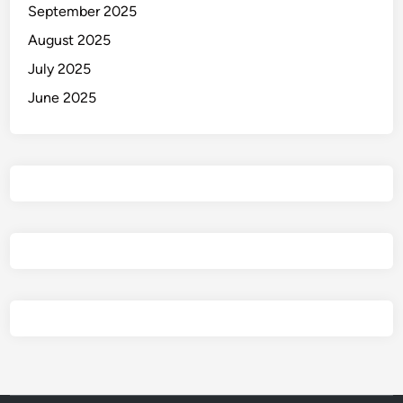
September 2025
n
g
August 2025
g
July 2025
e
June 2025
l
a
p
a
n
P
r
o
y
e
k