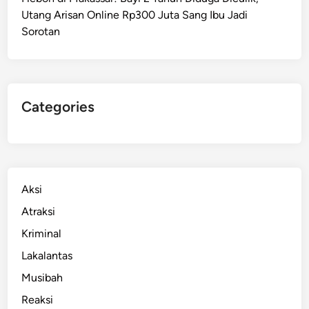
a
Utang Arisan Online Rp300 Juta Sang Ibu Jadi
p
Sorotan
o
r
k
a
n
Categories
k
e
P
o
l
Aksi
i
Atraksi
s
Kriminal
i
A
Lakalantas
t
Musibah
a
Reaksi
s