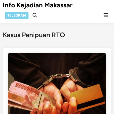
Skip
Info Kejadian Makassar
to
Mai
content
TELEGRAM
Open
Men
Search
Kasus Penipuan RTQ