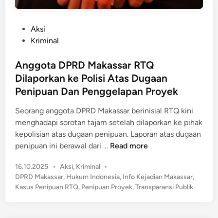
P
Aksi
o
Kriminal
s
t
Anggota DPRD Makassar RTQ
e
Dilaporkan ke Polisi Atas Dugaan
d
Penipuan Dan Penggelapan Proyek
i
n
​Seorang anggota DPRD Makassar berinisial RTQ kini
menghadapi sorotan tajam setelah dilaporkan ke pihak
kepolisian atas dugaan penipuan.​ Laporan atas dugaan
A
penipuan ini berawal dari …
Read more
n
P
16.10.2025
•
Aksi
,
Kriminal
•
g
o
DPRD Makassar
,
Hukum Indonesia
,
Info Kejadian Makassar
,
g
s
Kasus Penipuan RTQ
,
Penipuan Proyek
,
Transparansi Publik
o
t
t
e
a
d