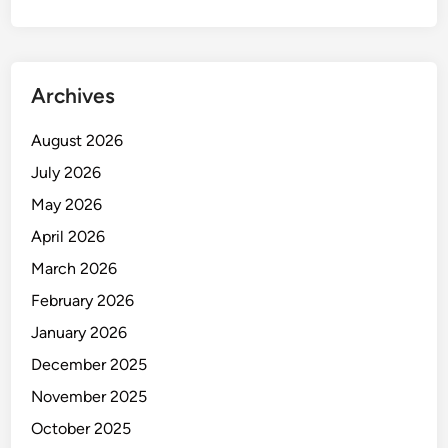
D
u
g
a
Archives
a
n
August 2026
P
July 2026
e
n
May 2026
i
April 2026
p
March 2026
u
a
February 2026
n
January 2026
D
December 2025
a
n
November 2025
P
October 2025
e