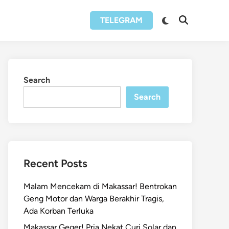
Switch
TELEGRAM
Open
to
Search
dark
mode
Search
Search
Recent Posts
Malam Mencekam di Makassar! Bentrokan
Geng Motor dan Warga Berakhir Tragis,
Ada Korban Terluka
Makassar Geger! Pria Nekat Curi Solar dan