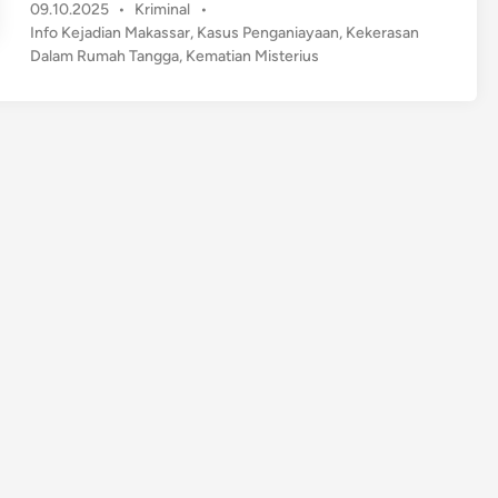
P
09.10.2025
•
Kriminal
•
j
o
Info Kejadian Makassar
,
Kasus Penganiayaan
,
Kekerasan
a
s
Dalam Rumah Tangga
,
Kematian Misterius
n
t
g
e
g
d
a
i
n
l
a
n
d
i
B
a
l
i
k
K
e
m