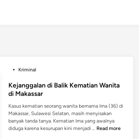
P
Kriminal
o
s
Kejanggalan di Balik Kematian Wanita
t
di Makassar
e
Kasus kematian seorang wanita bernama Irna (36) di
d
Makassar, Sulawesi Selatan, masih menyisakan
i
banyak tanda tanya. Kematian Irna yang awalnya
n
K
diduga karena kesurupan kini menjadi …
Read more
e