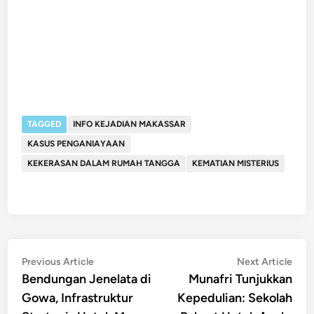
TAGGED
INFO KEJADIAN MAKASSAR
KASUS PENGANIAYAAN
KEKERASAN DALAM RUMAH TANGGA
KEMATIAN MISTERIUS
Post
Previous
Nex
Previous Article
Next Article
article:
artic
Bendungan Jenelata di
Munafri Tunjukkan
navigation
Gowa, Infrastruktur
Kepedulian: Sekolah