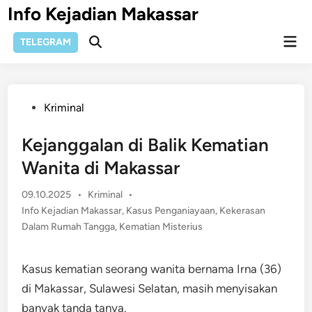
Skip
Info Kejadian Makassar
to
Mai
content
TELEGRAM
Open
Men
Search
Posted
Kriminal
in
Kejanggalan di Balik Kematian
Wanita di Makassar
Posted
09.10.2025
•
Kriminal
•
in
Info Kejadian Makassar
,
Kasus Penganiayaan
,
Kekerasan
Dalam Rumah Tangga
,
Kematian Misterius
Kasus kematian seorang wanita bernama Irna (36)
di Makassar, Sulawesi Selatan, masih menyisakan
banyak tanda tanya.