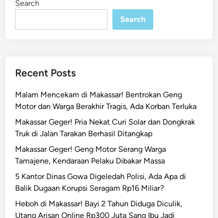
Search
n
e
Search
m
a
j
a
d
Recent Posts
i
M
Malam Mencekam di Makassar! Bentrokan Geng
a
Motor dan Warga Berakhir Tragis, Ada Korban Terluka
k
Makassar Geger! Pria Nekat Curi Solar dan Dongkrak
a
Truk di Jalan Tarakan Berhasil Ditangkap
s
s
Makassar Geger! Geng Motor Serang Warga
a
Tamajene, Kendaraan Pelaku Dibakar Massa
r
5 Kantor Dinas Gowa Digeledah Polisi, Ada Apa di
D
Balik Dugaan Korupsi Seragam Rp16 Miliar?
i
Heboh di Makassar! Bayi 2 Tahun Diduga Diculik,
t
Utang Arisan Online Rp300 Juta Sang Ibu Jadi
a