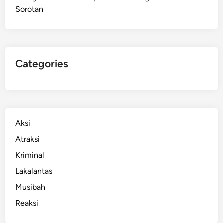
Sorotan
n
g
k
a
p
Categories
S
a
a
t
P
Aksi
e
Atraksi
s
Kriminal
t
a
Lakalantas
M
Musibah
i
Reaksi
r
a