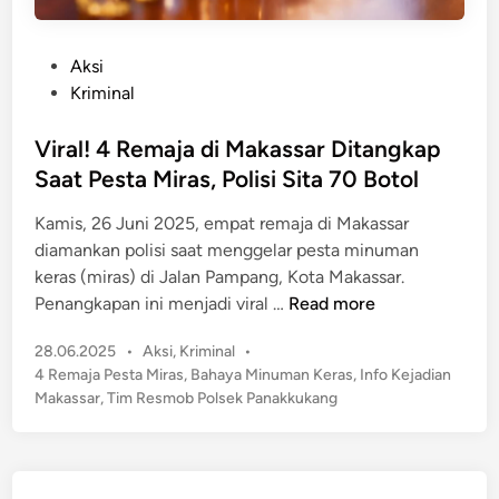
P
Aksi
o
Kriminal
s
t
Viral! 4 Remaja di Makassar Ditangkap
e
Saat Pesta Miras, Polisi Sita 70 Botol
d
Kamis, 26 Juni 2025, empat remaja di Makassar
i
diamankan polisi saat menggelar pesta minuman
n
keras (miras) di Jalan Pampang, Kota Makassar.
V
Penangkapan ini menjadi viral …
Read more
i
P
28.06.2025
•
Aksi
,
Kriminal
•
r
o
4 Remaja Pesta Miras
,
Bahaya Minuman Keras
,
Info Kejadian
a
s
Makassar
,
Tim Resmob Polsek Panakkukang
l
t
!
e
4
d
R
i