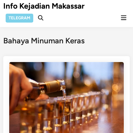
Skip
Info Kejadian Makassar
to
Mai
content
TELEGRAM
Open
Men
Search
Bahaya Minuman Keras