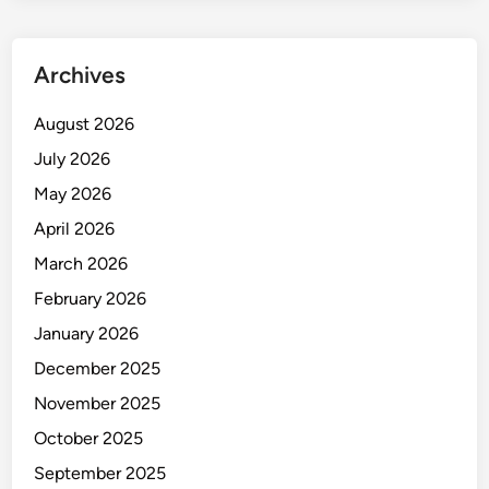
s
,
P
Archives
o
l
August 2026
i
July 2026
s
i
May 2026
S
April 2026
i
March 2026
t
a
February 2026
7
January 2026
0
December 2025
B
o
November 2025
t
October 2025
o
September 2025
l