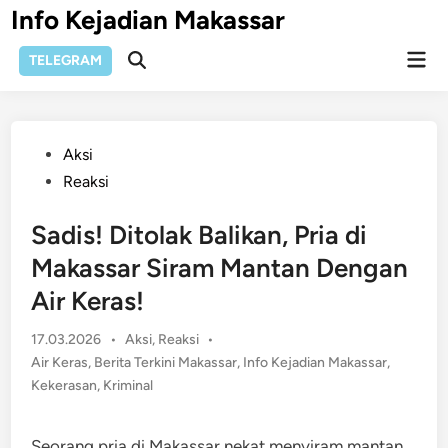
Skip
Info Kejadian Makassar
to
Mai
content
TELEGRAM
Open
Men
Search
Posted
Aksi
in
Reaksi
Sadis! Ditolak Balikan, Pria di
Makassar Siram Mantan Dengan
Air Keras!
Posted
17.03.2026
•
Aksi
,
Reaksi
•
in
Air Keras
,
Berita Terkini Makassar
,
Info Kejadian Makassar
,
Kekerasan
,
Kriminal
Seorang pria di Makassar nekat menyiram mantan