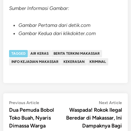
Sumber Informasi Gambar:
Gambar Pertama dari detik.com
Gambar Kedua dari klikdokter.com
TAGGED
AIR KERAS
BERITA TERKINI MAKASSAR
INFO KEJADIAN MAKASSAR
KEKERASAN
KRIMINAL
Post
Previous
Nex
Previous Article
Next Article
article:
artic
Dua Pemuda Bobol
Waspada! Rokok Ilegal
navigation
Toko Buah, Nyaris
Beredar di Makassar, Ini
Dimassa Warga
Dampaknya Bagi