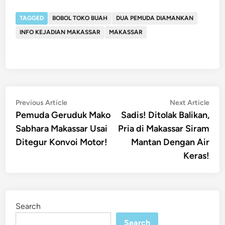
TAGGED
BOBOL TOKO BUAH
DUA PEMUDA DIAMANKAN
INFO KEJADIAN MAKASSAR
MAKASSAR
Post
Previous
Nex
Previous Article
Next Article
article:
artic
Pemuda Geruduk Mako
Sadis! Ditolak Balikan,
navigation
Sabhara Makassar Usai
Pria di Makassar Siram
Ditegur Konvoi Motor!
Mantan Dengan Air
Keras!
Search
Search