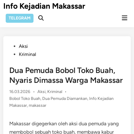
Skip
Info Kejadian Makassar
to
Mai
content
TELEGRAM
Open
Men
Search
Posted
Aksi
in
Kriminal
Dua Pemuda Bobol Toko Buah,
Nyaris Dimassa Warga Makassar
Posted
16.03.2026
•
Aksi
,
Kriminal
•
in
Bobol Toko Buah
,
Dua Pemuda Diamankan
,
Info Kejadian
Makassar
,
makassar
Makassar digegerkan oleh aksi dua pemuda yang
membobol sebuah toko buah, membawa kabur