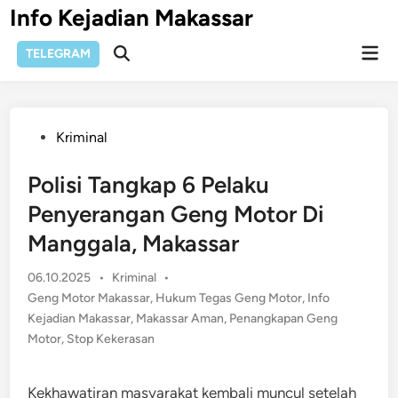
Skip
Info Kejadian Makassar
to
Mai
content
TELEGRAM
Open
Men
Search
Posted
Kriminal
in
Polisi Tangkap 6 Pelaku
Penyerangan Geng Motor Di
Manggala, Makassar
Posted
06.10.2025
•
Kriminal
•
in
Geng Motor Makassar
,
Hukum Tegas Geng Motor
,
Info
Kejadian Makassar
,
Makassar Aman
,
Penangkapan Geng
Motor
,
Stop Kekerasan
Kekhawatiran masyarakat kembali muncul setelah