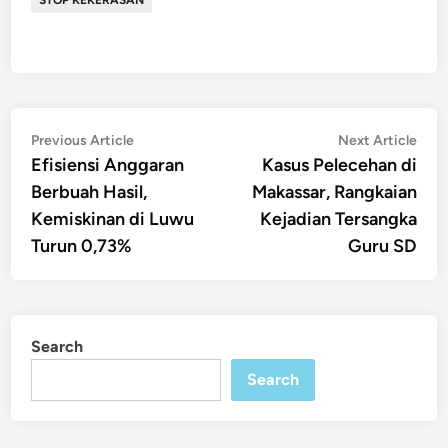
Post
Previous
Nex
Previous Article
Next Article
article:
artic
Efisiensi Anggaran
Kasus Pelecehan di
navigation
Berbuah Hasil,
Makassar, Rangkaian
Kemiskinan di Luwu
Kejadian Tersangka
Turun 0,73%
Guru SD
Search
Search