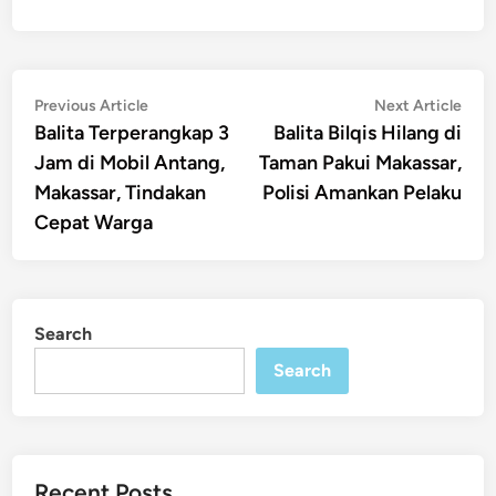
Post
Previous
Nex
Previous Article
Next Article
article:
artic
Balita Terperangkap 3
Balita Bilqis Hilang di
navigation
Jam di Mobil Antang,
Taman Pakui Makassar,
Makassar, Tindakan
Polisi Amankan Pelaku
Cepat Warga
Search
Search
Recent Posts