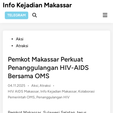
Skip
Info Kejadian Makassar
to
Mai
content
TELEGRAM
Open
Men
Search
Posted
Aksi
in
Atraksi
Pemkot Makassar Perkuat
Penanggulangan HIV-AIDS
Bersama OMS
Posted
04.11.2025
•
Aksi
,
Atraksi
•
in
HIV AIDS Makassar
,
Info Kejadian Makassar
,
Kolaborasi
Pemerintah OMS
,
Penanggulangan HIV
Pemkot Makassar, Sulawesi Selatan, terus