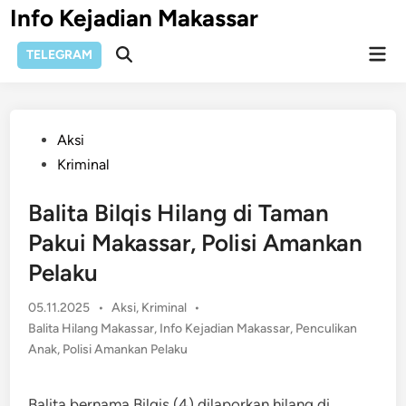
Skip
Info Kejadian Makassar
to
Mai
content
TELEGRAM
Open
Men
Search
Posted
Aksi
in
Kriminal
Balita Bilqis Hilang di Taman
Pakui Makassar, Polisi Amankan
Pelaku
Posted
05.11.2025
•
Aksi
,
Kriminal
•
in
Balita Hilang Makassar
,
Info Kejadian Makassar
,
Penculikan
Anak
,
Polisi Amankan Pelaku
Balita bernama Bilqis (4) dilaporkan hilang di