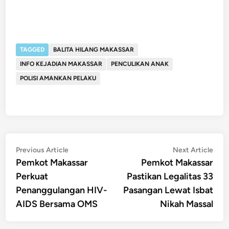
TAGGED
BALITA HILANG MAKASSAR
INFO KEJADIAN MAKASSAR
PENCULIKAN ANAK
POLISI AMANKAN PELAKU
Post
Previous
Nex
Previous Article
Next Article
article:
artic
Pemkot Makassar
Pemkot Makassar
navigation
Perkuat
Pastikan Legalitas 33
Penanggulangan HIV-
Pasangan Lewat Isbat
AIDS Bersama OMS
Nikah Massal