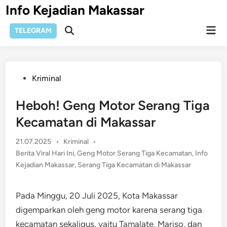
Skip
Info Kejadian Makassar
to
Mai
content
TELEGRAM
Open
Men
Search
Posted
Kriminal
in
Heboh! Geng Motor Serang Tiga
Kecamatan di Makassar
Posted
21.07.2025
•
Kriminal
•
in
Berita Viral Hari Ini
,
Geng Motor Serang Tiga Kecamatan
,
Info
Kejadian Makassar
,
Serang Tiga Kecamatan di Makassar
Pada Minggu, 20 Juli 2025, Kota Makassar
digemparkan oleh geng motor karena serang tiga
kecamatan sekaligus, yaitu Tamalate, Mariso, dan