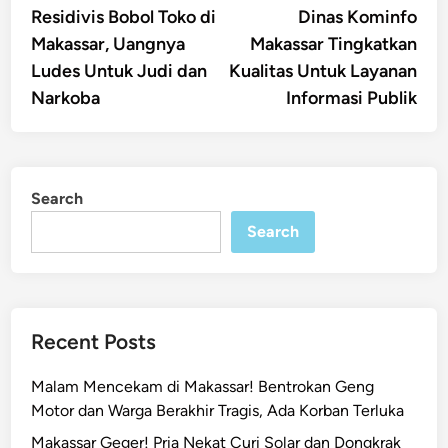
article:
artic
Residivis Bobol Toko di
Dinas Kominfo
navigation
Makassar, Uangnya
Makassar Tingkatkan
Ludes Untuk Judi dan
Kualitas Untuk Layanan
Narkoba
Informasi Publik
Search
Search
Recent Posts
Malam Mencekam di Makassar! Bentrokan Geng
Motor dan Warga Berakhir Tragis, Ada Korban Terluka
Makassar Geger! Pria Nekat Curi Solar dan Dongkrak