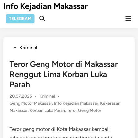
Skip
Info Kejadian Makassar
to
Mai
content
TELEGRAM
Open
Men
Search
Posted
Kriminal
in
Teror Geng Motor di Makassar
Renggut Lima Korban Luka
Parah
Posted
20.07.2025
•
Kriminal
•
in
Geng Motor Makassar
,
Info Kejadian Makassar
,
Kekerasan
Makassar
,
Korban Luka Parah
,
Teror Geng Motor
Teror geng motor di Kota Makassar kembali
dihebohkan di tiga kecamatan berbeda pada