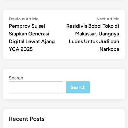
Post
Previous
Nex
Previous Article
Next Article
article:
artic
Pemprov Sulsel
Residivis Bobol Toko di
navigation
Siapkan Generasi
Makassar, Uangnya
Digital Lewat Ajang
Ludes Untuk Judi dan
YCA 2025
Narkoba
Search
Search
Recent Posts