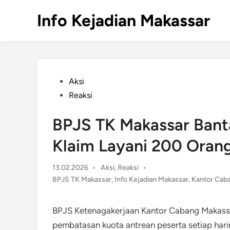
Skip
Info Kejadian Makassar
to
content
Posted
Aksi
in
Reaksi
BPJS TK Makassar Banta
Klaim Layani 200 Orang
Posted
13.02.2026
•
Aksi
,
Reaksi
•
in
BPJS TK Makassar
,
Info Kejadian Makassar
,
Kantor Cab
BPJS Ketenagakerjaan Kantor Cabang Makas
pembatasan kuota antrean peserta setiap hari