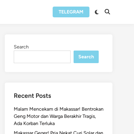
Switch
TELEGRAM
Open
to
Search
dark
mode
Search
Search
Recent Posts
Malam Mencekam di Makassar! Bentrokan
Geng Motor dan Warga Berakhir Tragis,
Ada Korban Terluka
Makassar Geger! Pria Nekat Curi Solar dan