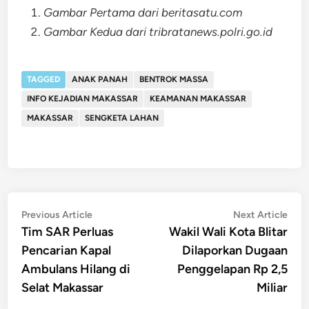
Gambar Pertama dari beritasatu.com
Gambar Kedua dari tribratanews.polri.go.id
TAGGED
ANAK PANAH
BENTROK MASSA
INFO KEJADIAN MAKASSAR
KEAMANAN MAKASSAR
MAKASSAR
SENGKETA LAHAN
Post
Previous
Nex
Previous Article
Next Article
article:
artic
Tim SAR Perluas
Wakil Wali Kota Blitar
navigation
Pencarian Kapal
Dilaporkan Dugaan
Ambulans Hilang di
Penggelapan Rp 2,5
Selat Makassar
Miliar