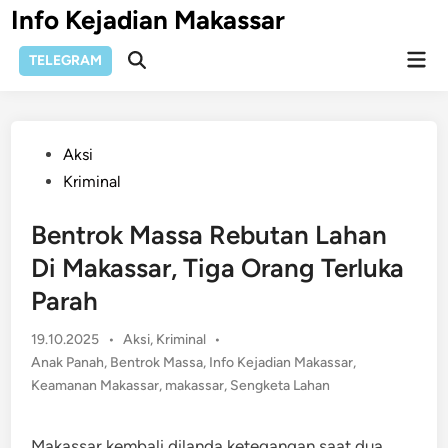
Skip
Info Kejadian Makassar
to
Mai
content
TELEGRAM
Open
Men
Search
Posted
Aksi
in
Kriminal
Bentrok Massa Rebutan Lahan
Di Makassar, Tiga Orang Terluka
Parah
Posted
19.10.2025
•
Aksi
,
Kriminal
•
in
Anak Panah
,
Bentrok Massa
,
Info Kejadian Makassar
,
Keamanan Makassar
,
makassar
,
Sengketa Lahan
Makassar kembali dilanda ketegangan saat dua