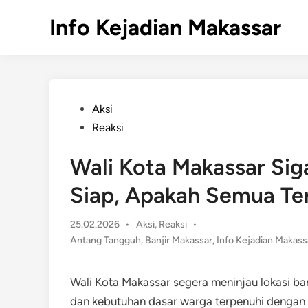
Skip
Info Kejadian Makassar
to
content
Posted
Aksi
in
Reaksi
Wali Kota Makassar Siga
Siap, Apakah Semua Te
Posted
25.02.2026
•
Aksi
,
Reaksi
•
in
Antang Tangguh
,
Banjir Makassar
,
Info Kejadian Makass
Wali Kota Makassar segera meninjau lokasi ban
dan kebutuhan dasar warga terpenuhi dengan 