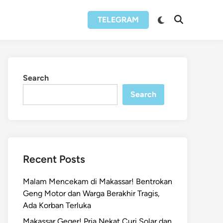
Switch
TELEGRAM
Open
to
Search
dark
mode
Search
Search
Recent Posts
Malam Mencekam di Makassar! Bentrokan
Geng Motor dan Warga Berakhir Tragis,
Ada Korban Terluka
Makassar Geger! Pria Nekat Curi Solar dan