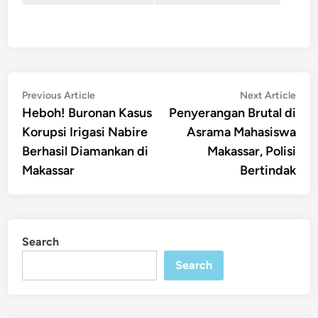
Post
Previous
Nex
Previous Article
Next Article
article:
artic
Heboh! Buronan Kasus
Penyerangan Brutal di
navigation
Korupsi Irigasi Nabire
Asrama Mahasiswa
Berhasil Diamankan di
Makassar, Polisi
Makassar
Bertindak
Search
Search