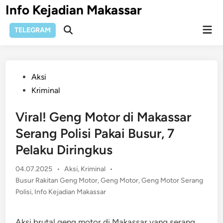
Skip
Info Kejadian Makassar
to
Mai
content
TELEGRAM
Open
Men
Search
Posted
Aksi
in
Kriminal
Viral! Geng Motor di Makassar
Serang Polisi Pakai Busur, 7
Pelaku Diringkus
Posted
04.07.2025
•
Aksi
,
Kriminal
•
in
Busur Rakitan Geng Motor
,
Geng Motor
,
Geng Motor Serang
Polisi
,
Info Kejadian Makassar
Aksi brutal geng motor di Makassar yang serang