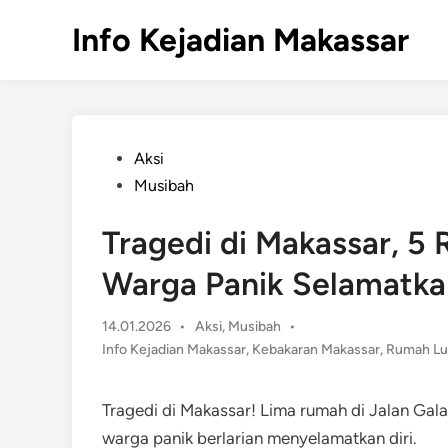
Skip
Info Kejadian Makassar
to
content
Posted
Aksi
in
Musibah
Tragedi di Makassar, 5 
Warga Panik Selamatkan
Posted
14.01.2026
•
Aksi
,
Musibah
•
in
Info Kejadian Makassar
,
Kebakaran Makassar
,
Rumah Lu
Tragedi di Makassar! Lima rumah di Jalan Gala
warga panik berlarian menyelamatkan diri.