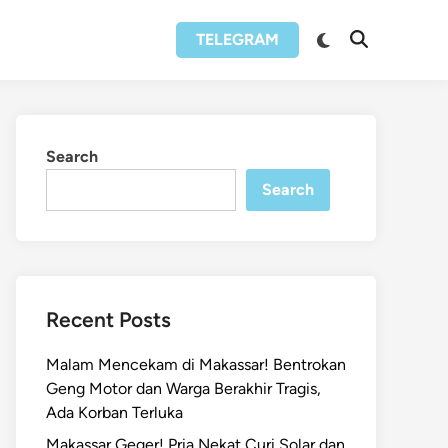
Switch
TELEGRAM
Open
to
Search
dark
mode
Search
Search
Recent Posts
Malam Mencekam di Makassar! Bentrokan
Geng Motor dan Warga Berakhir Tragis,
Ada Korban Terluka
Makassar Geger! Pria Nekat Curi Solar dan