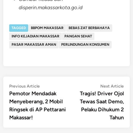
disperin.makassarkota.go.id
TAGGED
BBPOM MAKASSAR
BEBAS ZAT BERBAHAYA
INFO KEJADIAN MAKASSAR
PANGAN SEHAT
PASAR MAKASSAR AMAN
PERLINDUNGAN KONSUMEN
Post
Previous
Nex
Previous Article
Next Article
article:
artic
Pemotor Mendadak
Tragis! Driver Ojol
navigation
Menyeberang, 2 Mobil
Tewas Saat Demo,
Ringsek di AP Pettarani
Pelaku Dihukum 2
Makassar!
Tahun