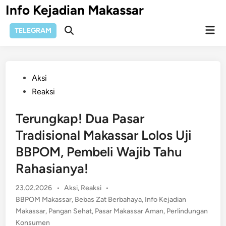
Skip
Info Kejadian Makassar
to
Mai
content
TELEGRAM
Open
Men
Search
Posted
Aksi
in
Reaksi
Terungkap! Dua Pasar
Tradisional Makassar Lolos Uji
BBPOM, Pembeli Wajib Tahu
Rahasianya!
Posted
23.02.2026
•
Aksi
,
Reaksi
•
in
BBPOM Makassar
,
Bebas Zat Berbahaya
,
Info Kejadian
Makassar
,
Pangan Sehat
,
Pasar Makassar Aman
,
Perlindungan
Konsumen