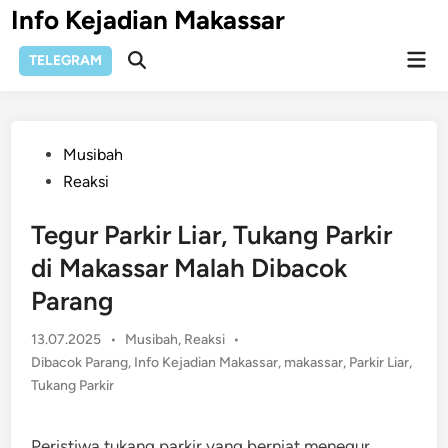
Skip
Info Kejadian Makassar
to
Mai
content
TELEGRAM
Open
Men
Search
Posted
Musibah
in
Reaksi
Tegur Parkir Liar, Tukang Parkir
di Makassar Malah Dibacok
Parang
Posted
13.07.2025
•
Musibah
,
Reaksi
•
in
Dibacok Parang
,
Info Kejadian Makassar
,
makassar
,
Parkir Liar
,
Tukang Parkir
Peristiwa tukang parkir yang berniat menegur