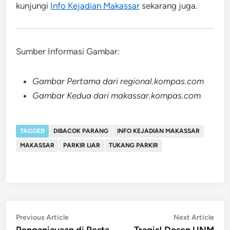
kunjungi
Info Kejadian Makassar
sekarang juga.
Sumber Informasi Gambar:
Gambar Pertama dari regional.kompas.com
Gambar Kedua dari makassar.kompas.com
TAGGED
DIBACOK PARANG
INFO KEJADIAN MAKASSAR
MAKASSAR
PARKIR LIAR
TUKANG PARKIR
Post
Previous
Nex
Previous Article
Next Article
article:
artic