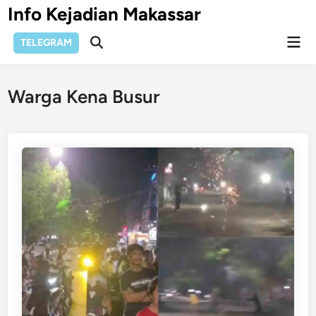
Skip
Info Kejadian Makassar
to
Mai
content
TELEGRAM
Open
Men
Search
Warga Kena Busur