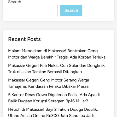
Search
n
e
Search
c
a
h
d
i
Recent Posts
J
l
Malam Mencekam di Makassar! Bentrokan Geng
V
Motor dan Warga Berakhir Tragis, Ada Korban Terluka
e
Makassar Geger! Pria Nekat Curi Solar dan Dongkrak
t
Truk di Jalan Tarakan Berhasil Ditangkap
e
r
Makassar Geger! Geng Motor Serang Warga
a
Tamajene, Kendaraan Pelaku Dibakar Massa
n
5 Kantor Dinas Gowa Digeledah Polisi, Ada Apa di
M
Balik Dugaan Korupsi Seragam Rp16 Miliar?
a
Heboh di Makassar! Bayi 2 Tahun Diduga Diculik,
k
Utang Arisan Online Rp300 Juta Sang Ibu Jadi
a