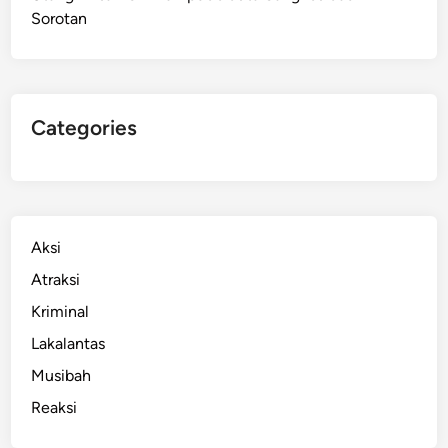
Sorotan
s
s
a
r
,
Categories
S
a
t
u
W
Aksi
a
Atraksi
r
Kriminal
g
a
Lakalantas
K
Musibah
e
Reaksi
n
a