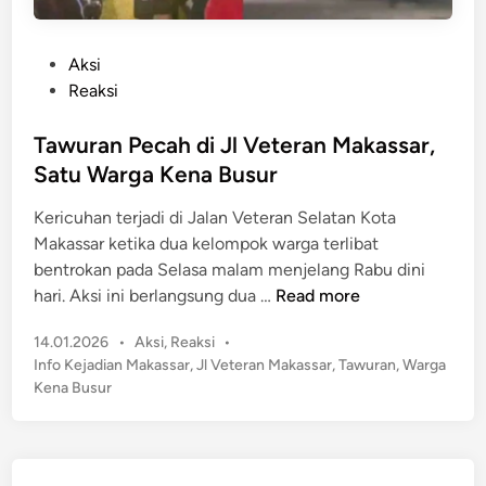
P
Aksi
o
Reaksi
s
t
Tawuran Pecah di Jl Veteran Makassar,
e
Satu Warga Kena Busur
d
Kericuhan terjadi di Jalan Veteran Selatan Kota
i
Makassar ketika dua kelompok warga terlibat
n
bentrokan pada Selasa malam menjelang Rabu dini
T
hari. Aksi ini berlangsung dua …
Read more
a
P
14.01.2026
•
Aksi
,
Reaksi
•
w
o
Info Kejadian Makassar
,
Jl Veteran Makassar
,
Tawuran
,
Warga
u
s
Kena Busur
r
t
a
e
n
d
P
i