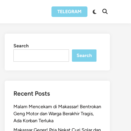
Switch
TELEGRAM
Open
to
Search
dark
mode
Search
Search
Recent Posts
Malam Mencekam di Makassar! Bentrokan
Geng Motor dan Warga Berakhir Tragis,
Ada Korban Terluka
Makassar Geger! Pria Nekat Curi Solar dan