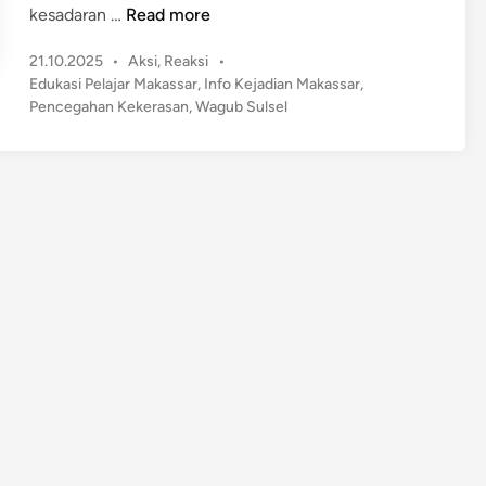
W
kesadaran …
Read more
a
P
21.10.2025
•
Aksi
,
Reaksi
•
g
o
Edukasi Pelajar Makassar
,
Info Kejadian Makassar
,
u
s
Pencegahan Kekerasan
,
Wagub Sulsel
b
t
S
e
u
d
l
i
n
s
e
l
E
d
u
k
a
s
i
S