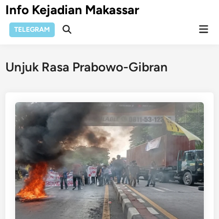
Skip
Info Kejadian Makassar
to
Mai
content
TELEGRAM
Open
Men
Search
Unjuk Rasa Prabowo-Gibran