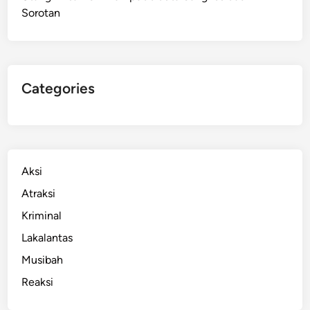
Sorotan
P
e
m
e
r
Categories
i
n
t
a
h
Aksi
a
Atraksi
n
Kriminal
P
r
Lakalantas
a
Musibah
b
Reaksi
o
w