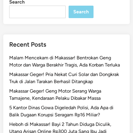
Search
n
a
Search
M
a
k
a
s
Recent Posts
s
a
Malam Mencekam di Makassar! Bentrokan Geng
r
Motor dan Warga Berakhir Tragis, Ada Korban Terluka
D
Makassar Geger! Pria Nekat Curi Solar dan Dongkrak
e
Truk di Jalan Tarakan Berhasil Ditangkap
m
o
Makassar Geger! Geng Motor Serang Warga
1
Tamajene, Kendaraan Pelaku Dibakar Massa
T
5 Kantor Dinas Gowa Digeledah Polisi, Ada Apa di
a
Balik Dugaan Korupsi Seragam Rp16 Miliar?
h
Heboh di Makassar! Bayi 2 Tahun Diduga Diculik,
u
Utang Arisan Online Rp300 Juta Sang Ibu Jadi
n