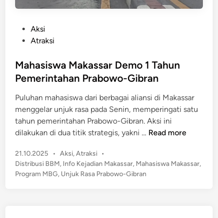
P
Aksi
o
Atraksi
s
t
Mahasiswa Makassar Demo 1 Tahun
e
Pemerintahan Prabowo-Gibran
d
Puluhan mahasiswa dari berbagai aliansi di Makassar
i
menggelar unjuk rasa pada Senin, memperingati satu
n
tahun pemerintahan Prabowo-Gibran. Aksi ini
M
dilakukan di dua titik strategis, yakni …
Read more
a
P
21.10.2025
•
Aksi
,
Atraksi
•
h
o
Distribusi BBM
,
Info Kejadian Makassar
,
Mahasiswa Makassar
,
a
s
Program MBG
,
Unjuk Rasa Prabowo-Gibran
s
t
i
e
s
d
w
i