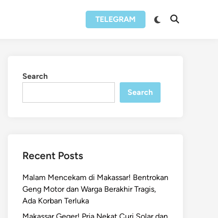
Switch
TELEGRAM
Open
to
Search
dark
mode
Search
Search
Recent Posts
Malam Mencekam di Makassar! Bentrokan
Geng Motor dan Warga Berakhir Tragis,
Ada Korban Terluka
Makassar Geger! Pria Nekat Curi Solar dan