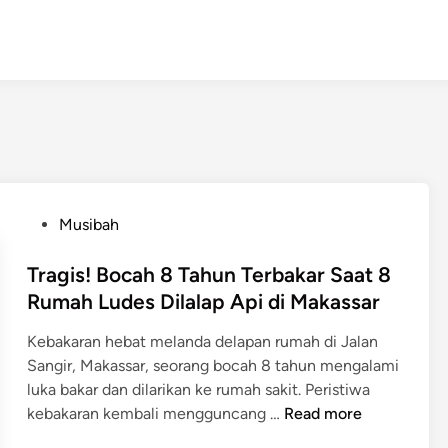
P
Musibah
o
s
Tragis! Bocah 8 Tahun Terbakar Saat 8
t
Rumah Ludes Dilalap Api di Makassar
e
Kebakaran hebat melanda delapan rumah di Jalan
d
Sangir, Makassar, seorang bocah 8 tahun mengalami
i
luka bakar dan dilarikan ke rumah sakit. Peristiwa
n
T
kebakaran kembali mengguncang …
Read more
r