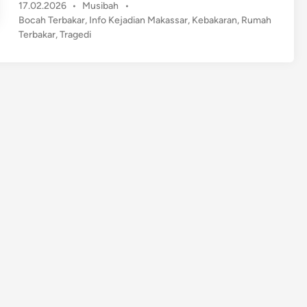
P
17.02.2026
•
Musibah
•
a
o
Bocah Terbakar
,
Info Kejadian Makassar
,
Kebakaran
,
Rumah
g
s
Terbakar
,
Tragedi
i
t
s
e
!
d
B
i
n
o
c
a
h
8
T
a
h
u
n
T
e
r