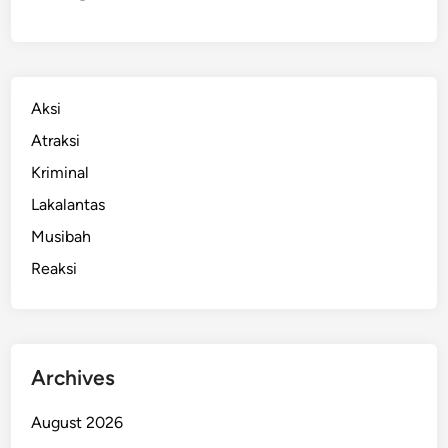
a
!
m
K
e
p
Aksi
o
Atraksi
n
Kriminal
a
k
Lakalantas
a
Musibah
n
Reaksi
H
i
n
g
g
Archives
a
T
August 2026
e