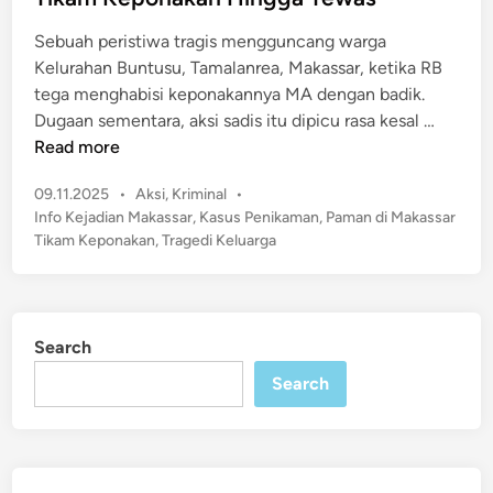
i
d
r
Sebuah peristiwa tragis mengguncang warga
i
i
Kelurahan Buntusu, Tamalanrea, Makassar, ketika RB
n
,
tega menghabisi keponakannya MA dengan badik.
T
A
Dugaan sementara, aksi sadis itu dipicu rasa kesal …
e
m
Read more
r
a
a
P
09.11.2025
•
Aksi
,
Kriminal
•
r
n
o
Info Kejadian Makassar
,
Kasus Penikaman
,
Paman di Makassar
a
s
c
Tikam Keponakan
,
Tragedi Keluarga
h
t
a
M
e
m
e
d
H
m
i
u
Search
n
u
k
Search
n
u
c
m
a
a
k
n
,