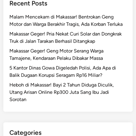
Recent Posts
M
P
a
a
Malam Mencekam di Makassar! Bentrokan Geng
t
m
Motor dan Warga Berakhir Tragis, Ada Korban Terluka
i
a
d
Makassar Geger! Pria Nekat Curi Solar dan Dongkrak
n
i
Truk di Jalan Tarakan Berhasil Ditangkap
d
B
i
Makassar Geger! Geng Motor Serang Warga
a
M
Tamajene, Kendaraan Pelaku Dibakar Massa
w
a
5 Kantor Dinas Gowa Digeledah Polisi, Ada Apa di
a
k
Balik Dugaan Korupsi Seragam Rp16 Miliar?
h
a
K
Heboh di Makassar! Bayi 2 Tahun Diduga Diculik,
s
U
Utang Arisan Online Rp300 Juta Sang Ibu Jadi
s
H
Sorotan
a
P
r
B
T
a
i
r
k
Categories
u