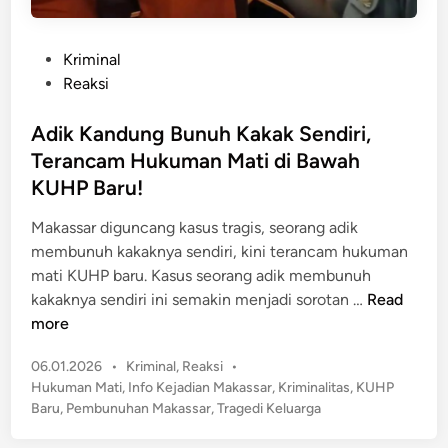
P
Kriminal
o
Reaksi
s
t
Adik Kandung Bunuh Kakak Sendiri,
e
Terancam Hukuman Mati di Bawah
d
KUHP Baru!
i
n
Makassar diguncang kasus tragis, seorang adik
membunuh kakaknya sendiri, kini terancam hukuman
mati KUHP baru. Kasus seorang adik membunuh
A
kakaknya sendiri ini semakin menjadi sorotan …
Read
d
more
i
P
06.01.2026
•
Kriminal
,
Reaksi
•
k
o
Hukuman Mati
,
Info Kejadian Makassar
,
Kriminalitas
,
KUHP
K
s
Baru
,
Pembunuhan Makassar
,
Tragedi Keluarga
a
t
n