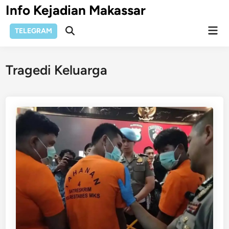
Skip
Info Kejadian Makassar
to
Mai
content
TELEGRAM
Open
Men
Search
Tragedi Keluarga