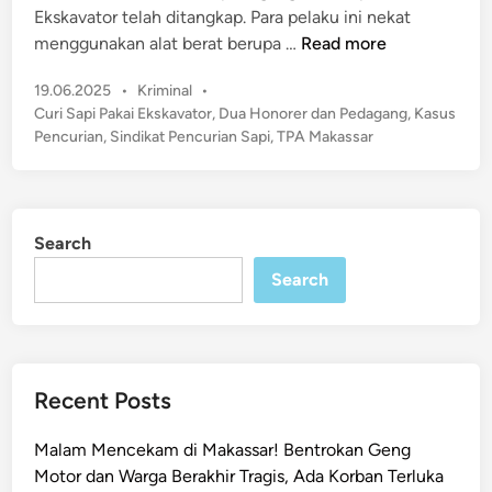
Ekskavator telah ditangkap. Para pelaku ini nekat
n
N
menggunakan alat berat berupa …
Read more
e
P
19.06.2025
•
Kriminal
•
k
o
Curi Sapi Pakai Ekskavator
,
Dua Honorer dan Pedagang
,
Kasus
a
s
Pencurian
,
Sindikat Pencurian Sapi
,
TPA Makassar
t
t
!
e
D
d
u
i
Search
n
a
Search
H
o
n
o
r
Recent Posts
e
r
Malam Mencekam di Makassar! Bentrokan Geng
d
Motor dan Warga Berakhir Tragis, Ada Korban Terluka
a