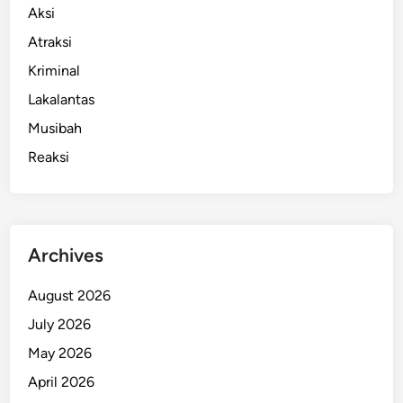
a
Aksi
k
Atraksi
a
Kriminal
i
E
Lakalantas
k
Musibah
s
Reaksi
k
a
v
a
t
Archives
o
r
August 2026
d
July 2026
i
T
May 2026
P
April 2026
A