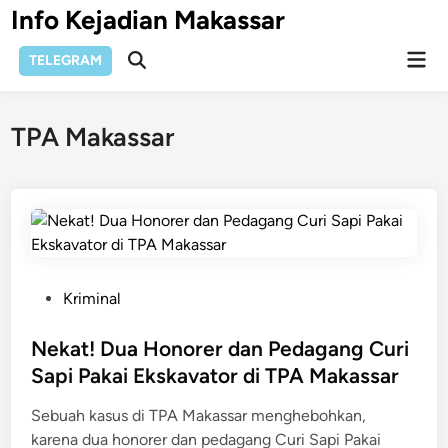
Skip
Info Kejadian Makassar
to
Mai
content
TELEGRAM
Open
Men
Search
TPA Makassar
P
Kriminal
o
s
Nekat! Dua Honorer dan Pedagang Curi
t
Sapi Pakai Ekskavator di TPA Makassar
e
Sebuah kasus di TPA Makassar menghebohkan,
d
karena dua honorer dan pedagang Curi Sapi Pakai
i