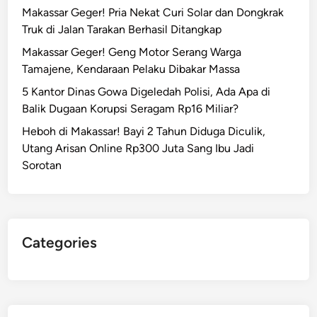
Makassar Geger! Pria Nekat Curi Solar dan Dongkrak
n
Truk di Jalan Tarakan Berhasil Ditangkap
P
e
Makassar Geger! Geng Motor Serang Warga
d
Tamajene, Kendaraan Pelaku Dibakar Massa
a
5 Kantor Dinas Gowa Digeledah Polisi, Ada Apa di
g
Balik Dugaan Korupsi Seragam Rp16 Miliar?
a
Heboh di Makassar! Bayi 2 Tahun Diduga Diculik,
n
Utang Arisan Online Rp300 Juta Sang Ibu Jadi
g
Sorotan
C
u
r
i
S
Categories
a
p
i
P