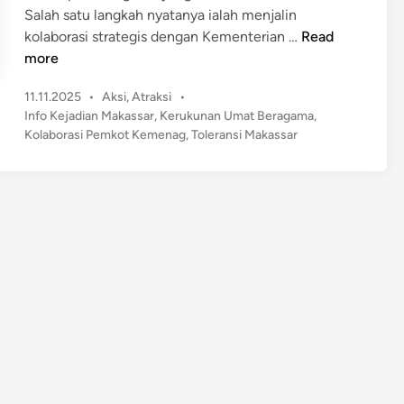
Salah satu langkah nyatanya ialah menjalin
P
kolaborasi strategis dengan Kementerian …
Read
e
more
m
P
11.11.2025
•
Aksi
,
Atraksi
•
k
o
Info Kejadian Makassar
,
Kerukunan Umat Beragama
,
o
s
Kolaborasi Pemkot Kemenag
,
Toleransi Makassar
t
t
M
e
a
d
k
i
n
a
s
s
a
r
d
a
n
K