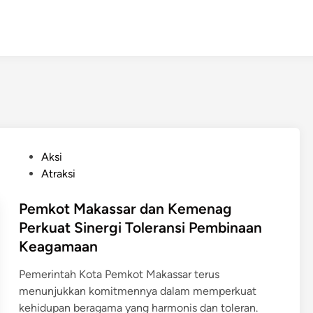
P
Aksi
o
Atraksi
s
t
Pemkot Makassar dan Kemenag
e
Perkuat Sinergi Toleransi Pembinaan
d
Keagamaan
i
n
Pemerintah Kota Pemkot Makassar terus
menunjukkan komitmennya dalam memperkuat
kehidupan beragama yang harmonis dan toleran.