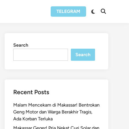
Switch
TELEGRAM
Open
to
Search
dark
mode
Search
Search
Recent Posts
Malam Mencekam di Makassar! Bentrokan
Geng Motor dan Warga Berakhir Tragis,
Ada Korban Terluka
Makassar Geger! Pria Nekat Curi Solar dan