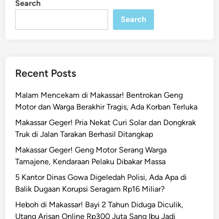
Search
n
G
e
Search
n
g
M
o
Recent Posts
t
o
Malam Mencekam di Makassar! Bentrokan Geng
r
Motor dan Warga Berakhir Tragis, Ada Korban Terluka
P
Makassar Geger! Pria Nekat Curi Solar dan Dongkrak
e
Truk di Jalan Tarakan Berhasil Ditangkap
l
a
Makassar Geger! Geng Motor Serang Warga
k
Tamajene, Kendaraan Pelaku Dibakar Massa
u
5 Kantor Dinas Gowa Digeledah Polisi, Ada Apa di
T
Balik Dugaan Korupsi Seragam Rp16 Miliar?
a
Heboh di Makassar! Bayi 2 Tahun Diduga Diculik,
w
Utang Arisan Online Rp300 Juta Sang Ibu Jadi
u