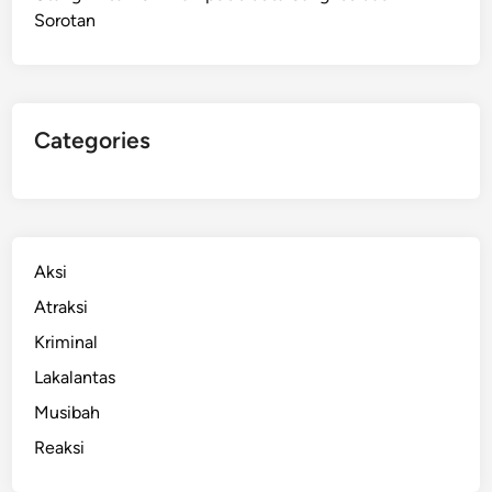
Sorotan
r
a
n
d
i
Categories
M
a
k
a
s
Aksi
s
Atraksi
a
Kriminal
r
D
Lakalantas
i
Musibah
t
Reaksi
a
n