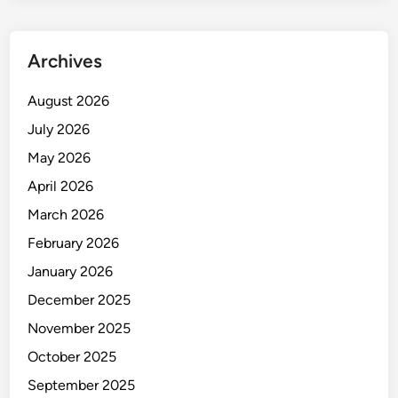
g
k
a
Archives
p
P
August 2026
o
July 2026
l
i
May 2026
s
April 2026
i
March 2026
February 2026
January 2026
December 2025
November 2025
October 2025
September 2025