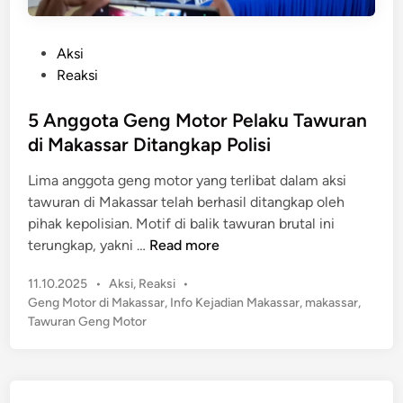
P
Aksi
o
Reaksi
s
t
5 Anggota Geng Motor Pelaku Tawuran
e
di Makassar Ditangkap Polisi
d
​Lima anggota geng motor yang terlibat dalam aksi
i
tawuran di Makassar telah berhasil ditangkap oleh
n
pihak kepolisian. Motif di balik tawuran brutal ini
5
terungkap, yakni …
Read more
A
P
11.10.2025
•
Aksi
,
Reaksi
•
n
o
Geng Motor di Makassar
,
Info Kejadian Makassar
,
makassar
,
g
s
Tawuran Geng Motor
g
t
o
e
t
d
a
i