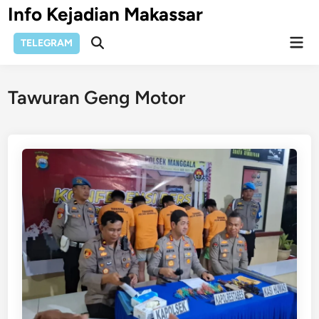
Skip
Info Kejadian Makassar
to
Mai
content
TELEGRAM
Open
Men
Search
Tawuran Geng Motor