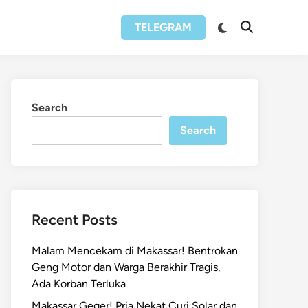
Switch
TELEGRAM
Open
to
Search
dark
mode
Search
Search
Recent Posts
Malam Mencekam di Makassar! Bentrokan
Geng Motor dan Warga Berakhir Tragis,
Ada Korban Terluka
Makassar Geger! Pria Nekat Curi Solar dan