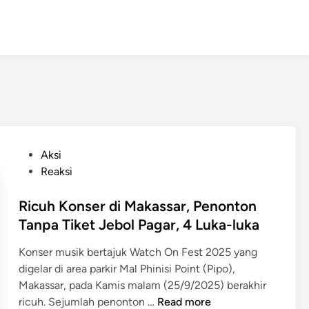
P
Aksi
o
Reaksi
s
t
Ricuh Konser di Makassar, Penonton
e
Tanpa Tiket Jebol Pagar, 4 Luka-luka
d
Konser musik bertajuk Watch On Fest 2025 yang
i
digelar di area parkir Mal Phinisi Point (Pipo),
n
Makassar, pada Kamis malam (25/9/2025) berakhir
R
ricuh. Sejumlah penonton …
Read more