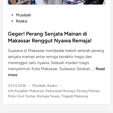
P
Musibah
o
Reaksi
s
t
Geger! Perang Senjata Mainan di
e
Makassar Renggut Nyawa Remaja!
d
Suasana di Makassar mendadak heboh setelah perang
i
senjata mainan antar remaja berakhir tragis dan
n
merenggut satu nyawa. ​Sebuah insiden tragis
G
menyelimuti Kota Makassar, Sulawesi Selatan, …
Read
e
more
g
P
03.03.2026
•
Musibah
,
Reaksi
•
e
o
Info Kejadian Makassar
,
Kekerasan Remaja
,
Perang Mainan
,
r
s
Polisi Usut Tuntas
,
Remaja Tewas
,
Tragedi Makassar
!
t
P
e
e
d