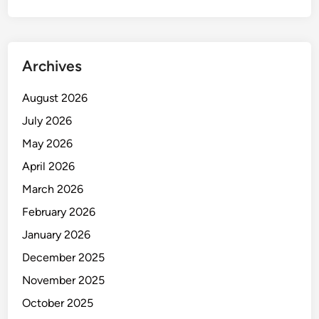
w
a
R
e
Archives
m
a
August 2026
j
July 2026
a
!
May 2026
April 2026
March 2026
February 2026
January 2026
December 2025
November 2025
October 2025