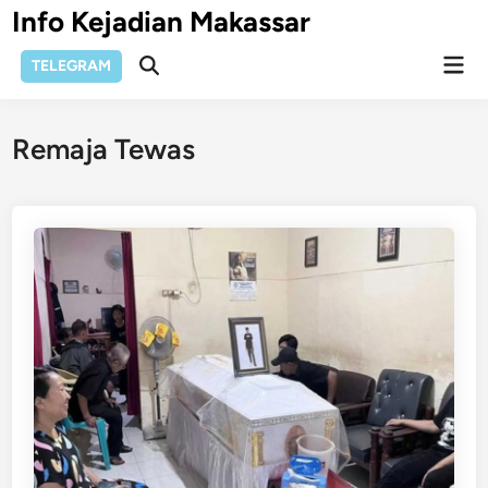
Skip
Info Kejadian Makassar
to
Mai
content
TELEGRAM
Open
Men
Search
Remaja Tewas