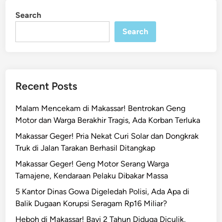
r
i
Search
n
a
Search
n
g
S
e
n
Recent Posts
j
a
Malam Mencekam di Makassar! Bentrokan Geng
t
Motor dan Warga Berakhir Tragis, Ada Korban Terluka
a
Makassar Geger! Pria Nekat Curi Solar dan Dongkrak
M
Truk di Jalan Tarakan Berhasil Ditangkap
a
i
Makassar Geger! Geng Motor Serang Warga
n
Tamajene, Kendaraan Pelaku Dibakar Massa
a
5 Kantor Dinas Gowa Digeledah Polisi, Ada Apa di
n
Balik Dugaan Korupsi Seragam Rp16 Miliar?
d
Heboh di Makassar! Bayi 2 Tahun Diduga Diculik,
i