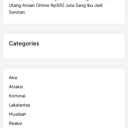
Utang Arisan Online Rp300 Juta Sang Ibu Jadi
M
Sorotan
a
k
a
s
s
Categories
a
r
R
e
n
Aksi
g
Atraksi
g
Kriminal
u
t
Lakalantas
N
Musibah
y
Reaksi
a