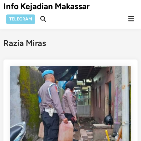
Skip
Info Kejadian Makassar
to
Mai
content
TELEGRAM
Open
Men
Search
Razia Miras