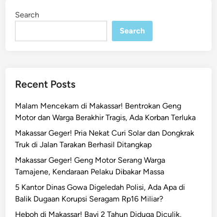
a
i
Search
n
t
a
Search
r
u
,
P
Recent Posts
o
l
Malam Mencekam di Makassar! Bentrokan Geng
i
Motor dan Warga Berakhir Tragis, Ada Korban Terluka
s
Makassar Geger! Pria Nekat Curi Solar dan Dongkrak
i
Truk di Jalan Tarakan Berhasil Ditangkap
P
a
Makassar Geger! Geng Motor Serang Warga
n
Tamajene, Kendaraan Pelaku Dibakar Massa
a
5 Kantor Dinas Gowa Digeledah Polisi, Ada Apa di
k
Balik Dugaan Korupsi Seragam Rp16 Miliar?
k
Heboh di Makassar! Bayi 2 Tahun Diduga Diculik,
u