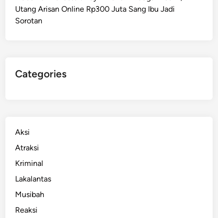
Utang Arisan Online Rp300 Juta Sang Ibu Jadi
k
Sorotan
a
n
g
M
a
Categories
k
a
s
s
a
Aksi
r
Atraksi
S
Kriminal
i
k
Lakalantas
a
Musibah
t
Reaksi
P