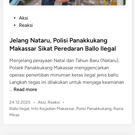
P
Aksi
o
Reaksi
s
t
Jelang Nataru, Polisi Panakkukang
e
Makassar Sikat Peredaran Ballo Ilegal
d
Menjelang perayaan Natal dan Tahun Baru (Nataru),
i
Polsek Panakkukang Makassar menggencarkan
n
operasi penertiban minuman keras ilegal jenis ballo.
Langkah tegas ini dilakukan untuk menjaga keamanan
J
…
Read more
e
P
24.12.2025
•
Aksi
,
Reaksi
•
l
o
Ballo Ilegal
,
Info Kejadian Makassar
,
Polisi Panakkukang
,
Razia
a
s
Miras
n
t
g
e
N
d