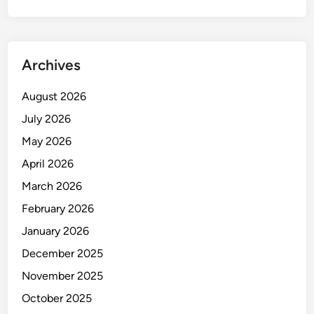
e
r
e
d
Archives
a
r
August 2026
a
July 2026
n
B
May 2026
a
April 2026
l
March 2026
l
o
February 2026
I
January 2026
l
December 2025
e
g
November 2025
a
October 2025
l