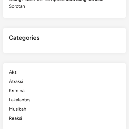
a
Sorotan
r
e
n
g
T
Categories
e
r
u
n
g
Aksi
k
Atraksi
a
Kriminal
p
,
Lakalantas
D
Musibah
i
Reaksi
t
e