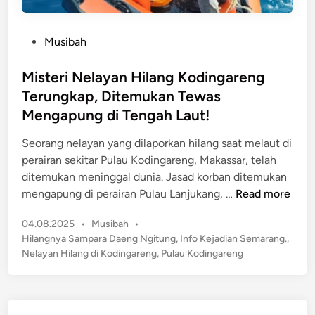
P
Musibah
o
s
Misteri Nelayan Hilang Kodingareng
t
Terungkap, Ditemukan Tewas
e
Mengapung di Tengah Laut!
d
i
Seorang nelayan yang dilaporkan hilang saat melaut di
n
perairan sekitar Pulau Kodingareng, Makassar, telah
ditemukan meninggal dunia​. Jasad korban ditemukan
M
mengapung di perairan Pulau Lanjukang, …
Read more
i
P
04.08.2025
•
Musibah
•
s
o
Hilangnya Sampara Daeng Ngitung
,
Info Kejadian Semarang.
,
t
s
Nelayan Hilang di Kodingareng
,
Pulau Kodingareng
e
t
r
e
i
d
N
i