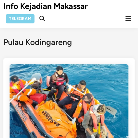
Skip
Info Kejadian Makassar
to
Mai
content
TELEGRAM
Open
Men
Search
Pulau Kodingareng