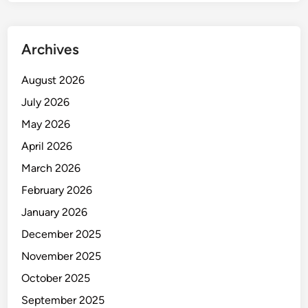
m
u
k
Archives
a
n
August 2026
T
July 2026
e
w
May 2026
a
April 2026
s
March 2026
M
e
February 2026
n
January 2026
g
December 2025
a
p
November 2025
u
October 2025
n
September 2025
g