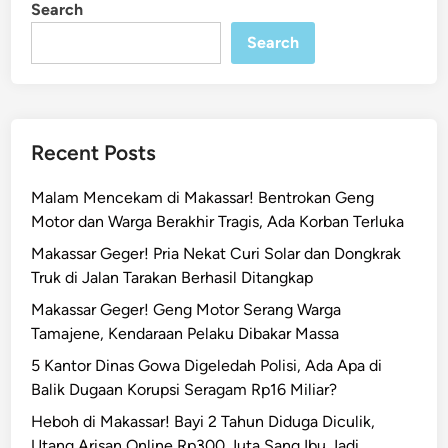
Search
n
e
Search
l
a
y
a
n
Recent Posts
H
i
Malam Mencekam di Makassar! Bentrokan Geng
l
Motor dan Warga Berakhir Tragis, Ada Korban Terluka
a
Makassar Geger! Pria Nekat Curi Solar dan Dongkrak
n
Truk di Jalan Tarakan Berhasil Ditangkap
g
K
Makassar Geger! Geng Motor Serang Warga
o
Tamajene, Kendaraan Pelaku Dibakar Massa
d
5 Kantor Dinas Gowa Digeledah Polisi, Ada Apa di
i
Balik Dugaan Korupsi Seragam Rp16 Miliar?
n
Heboh di Makassar! Bayi 2 Tahun Diduga Diculik,
g
Utang Arisan Online Rp300 Juta Sang Ibu Jadi