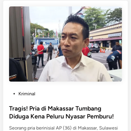
a
i
n
p
!
P
r
i
a
d
i
M
a
k
a
P
Kriminal
s
o
s
s
Tragis! Pria di Makassar Tumbang
a
t
Diduga Kena Peluru Nyasar Pemburu!
r
e
J
Seorang pria berinisial AP (36) di Makassar, Sulawesi
d