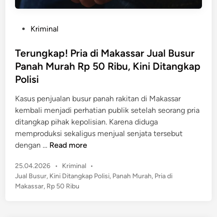
P
Kriminal
o
s
Terungkap! Pria di Makassar Jual Busur
t
Panah Murah Rp 50 Ribu, Kini Ditangkap
e
Polisi
d
i
Kasus penjualan busur panah rakitan di Makassar
n
kembali menjadi perhatian publik setelah seorang pria
ditangkap pihak kepolisian. Karena diduga
memproduksi sekaligus menjual senjata tersebut
T
dengan …
Read more
e
P
25.04.2026
•
Kriminal
•
r
o
Jual Busur
,
Kini Ditangkap Polisi
,
Panah Murah
,
Pria di
u
s
Makassar
,
Rp 50 Ribu
n
t
g
e
k
d