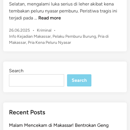
u
Selatan, mengalami luka serius di leher akibat kena
i
a
tembakan peluru nyasar pemburu. Peristiwa tragis ini
n
l
T
terjadi pada …
Read more
B
r
u
P
26.06.2025
•
Kriminal
•
a
s
o
Info Kejadian Makassar
,
Pelaku Pemburu Burung
,
Pria di
g
s
u
Makassar
,
Pria Kena Peluru Nyasar
i
t
r
s
e
P
!
d
a
P
i
n
Search
n
r
a
i
Search
h
a
M
d
u
i
r
M
Recent Posts
a
a
h
k
Malam Mencekam di Makassar! Bentrokan Geng
R
a