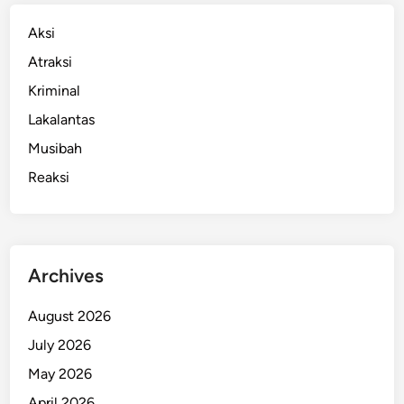
e
a
n
Aksi
p
a
P
Atraksi
P
o
Kriminal
e
l
l
Lakalantas
i
u
s
Musibah
r
i
Reaksi
u
N
y
a
s
Archives
a
r
August 2026
P
July 2026
e
m
May 2026
b
April 2026