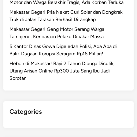
Motor dan Warga Berakhir Tragis, Ada Korban Terluka
p
s
5
Makassar Geger! Pria Nekat Curi Solar dan Dongkrak
s
0
Truk di Jalan Tarakan Berhasil Ditangkap
a
R
r
Makassar Geger! Geng Motor Serang Warga
i
T
Tamajene, Kendaraan Pelaku Dibakar Massa
b
u
5 Kantor Dinas Gowa Digeledah Polisi, Ada Apa di
u
m
Balik Dugaan Korupsi Seragam Rp16 Miliar?
,
b
K
Heboh di Makassar! Bayi 2 Tahun Diduga Diculik,
a
i
Utang Arisan Online Rp300 Juta Sang Ibu Jadi
n
n
Sorotan
g
i
D
D
i
i
d
t
u
Categories
a
g
n
a
g
K
k