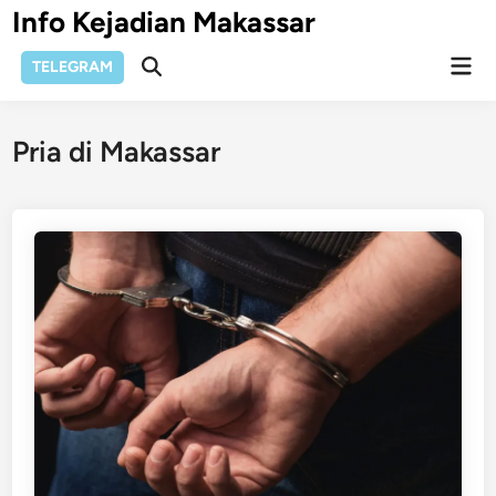
Skip
Info Kejadian Makassar
to
Mai
content
TELEGRAM
Open
Men
Search
Pria di Makassar