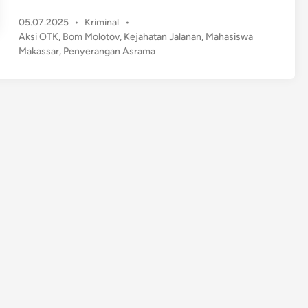
e
P
05.07.2025
•
Kriminal
•
n
o
Aksi OTK
,
Bom Molotov
,
Kejahatan Jalanan
,
Mahasiswa
y
s
Makassar
,
Penyerangan Asrama
e
t
r
e
a
d
n
i
n
g
a
n
B
r
u
t
a
l
d
i
A