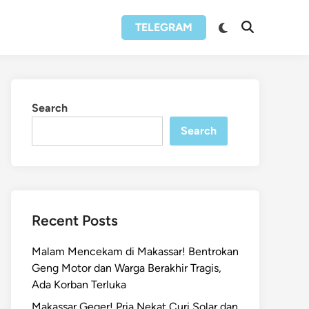
Switch
TELEGRAM
Open
to
Search
dark
mode
Search
Search
Recent Posts
Malam Mencekam di Makassar! Bentrokan
Geng Motor dan Warga Berakhir Tragis,
Ada Korban Terluka
Makassar Geger! Pria Nekat Curi Solar dan