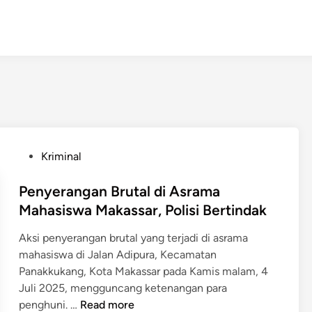
P
Kriminal
o
s
Penyerangan Brutal di Asrama
t
Mahasiswa Makassar, Polisi Bertindak
e
Aksi penyerangan brutal yang terjadi di asrama
d
mahasiswa di Jalan Adipura, Kecamatan
i
Panakkukang, Kota Makassar pada Kamis malam, 4
n
Juli 2025, mengguncang ketenangan para
P
penghuni. …
Read more