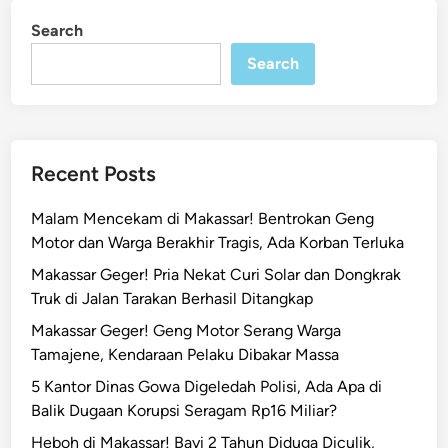
n
a
Search
r
Search
i
a
n
!
R
Recent Posts
e
s
Malam Mencekam di Makassar! Bentrokan Geng
i
Motor dan Warga Berakhir Tragis, Ada Korban Terluka
d
Makassar Geger! Pria Nekat Curi Solar dan Dongkrak
i
Truk di Jalan Tarakan Berhasil Ditangkap
v
Makassar Geger! Geng Motor Serang Warga
i
Tamajene, Kendaraan Pelaku Dibakar Massa
s
C
5 Kantor Dinas Gowa Digeledah Polisi, Ada Apa di
u
Balik Dugaan Korupsi Seragam Rp16 Miliar?
r
Heboh di Makassar! Bayi 2 Tahun Diduga Diculik,