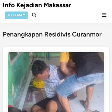
Skip
Info Kejadian Makassar
to
Mai
content
TELEGRAM
Open
Men
Search
Penangkapan Residivis Curanmor