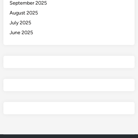
September 2025
D
August 2025
i
t
July 2025
e
June 2025
m
b
a
k
P
o
l
i
s
i
!