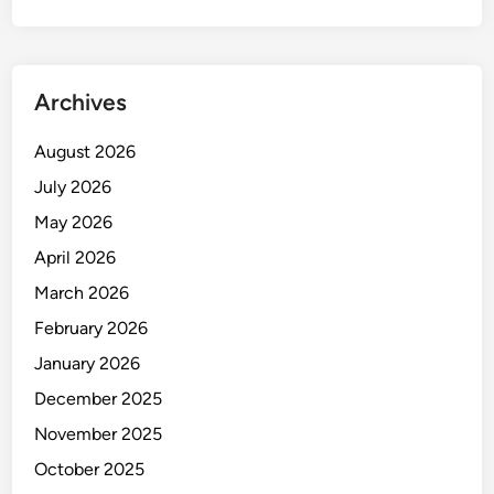
k
a
p
d
Archives
i
B
August 2026
u
July 2026
l
May 2026
u
k
April 2026
u
March 2026
m
February 2026
b
a
January 2026
,
December 2025
K
November 2025
a
k
October 2025
i