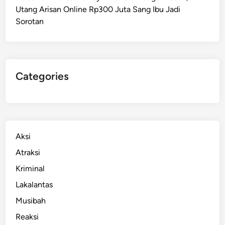
a
Utang Arisan Online Rp300 Juta Sang Ibu Jadi
n
Sorotan
m
o
r
M
a
Categories
k
a
s
s
a
Aksi
r
Atraksi
D
Kriminal
i
t
Lakalantas
a
Musibah
n
Reaksi
g