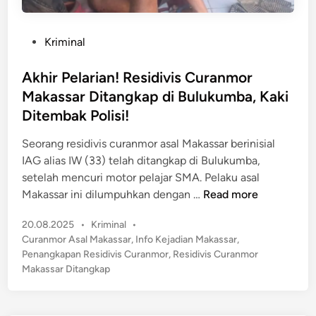
P
Kriminal
o
s
Akhir Pelarian! Residivis Curanmor
t
Makassar Ditangkap di Bulukumba, Kaki
e
Ditembak Polisi!
d
i
Seorang residivis curanmor asal Makassar berinisial
n
IAG alias IW (33) telah ditangkap di Bulukumba,
setelah mencuri motor pelajar SMA​. Pelaku asal
A
Makassar ini dilumpuhkan dengan …
Read more
k
P
20.08.2025
•
Kriminal
•
h
o
Curanmor Asal Makassar
,
Info Kejadian Makassar
,
i
s
Penangkapan Residivis Curanmor
,
Residivis Curanmor
r
t
Makassar Ditangkap
P
e
e
d
l
i