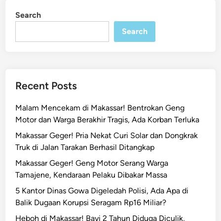
i
i
Search
n
d
Search
r
a
p
H
a
Recent Posts
n
c
Malam Mencekam di Makassar! Bentrokan Geng
u
Motor dan Warga Berakhir Tragis, Ada Korban Terluka
r
Makassar Geger! Pria Nekat Curi Solar dan Dongkrak
k
Truk di Jalan Tarakan Berhasil Ditangkap
a
n
Makassar Geger! Geng Motor Serang Warga
S
Tamajene, Kendaraan Pelaku Dibakar Massa
a
5 Kantor Dinas Gowa Digeledah Polisi, Ada Apa di
b
Balik Dugaan Korupsi Seragam Rp16 Miliar?
u
Heboh di Makassar! Bayi 2 Tahun Diduga Diculik,
d