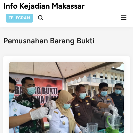
Skip
Info Kejadian Makassar
to
Mai
content
TELEGRAM
Open
Men
Search
Pemusnahan Barang Bukti