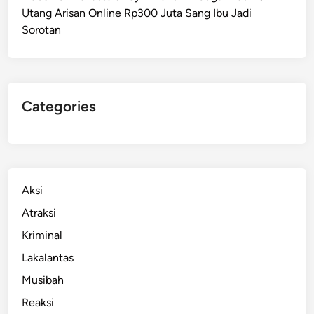
Utang Arisan Online Rp300 Juta Sang Ibu Jadi
a
Sorotan
n
B
a
d
i
Categories
k
,
T
e
g
Aksi
a
Atraksi
s
Kriminal
k
a
Lakalantas
n
Musibah
P
Reaksi
e