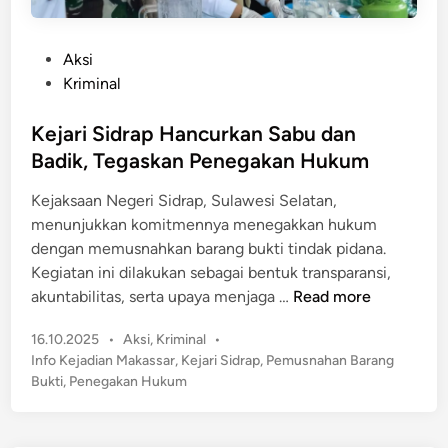
P
Aksi
o
Kriminal
s
t
Kejari Sidrap Hancurkan Sabu dan
e
Badik, Tegaskan Penegakan Hukum
d
Kejaksaan Negeri Sidrap, Sulawesi Selatan,
i
menunjukkan komitmennya menegakkan hukum
n
dengan memusnahkan barang bukti tindak pidana.
Kegiatan ini dilakukan sebagai bentuk transparansi,
K
akuntabilitas, serta upaya menjaga …
Read more
e
P
16.10.2025
•
Aksi
,
Kriminal
•
j
o
Info Kejadian Makassar
,
Kejari Sidrap
,
Pemusnahan Barang
a
s
Bukti
,
Penegakan Hukum
r
t
i
e
S
d