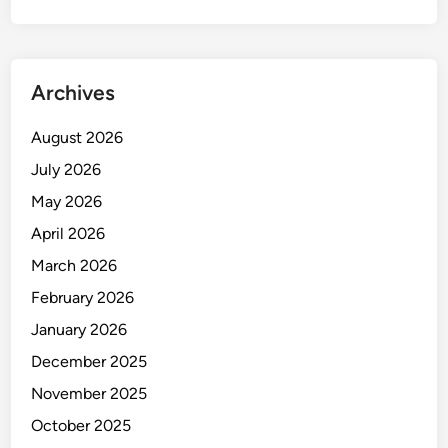
n
e
g
a
Archives
k
a
August 2026
n
July 2026
H
u
May 2026
k
April 2026
u
March 2026
m
February 2026
January 2026
December 2025
November 2025
October 2025