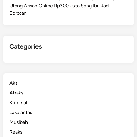
Utang Arisan Online Rp300 Juta Sang Ibu Jadi
a
Sorotan
r
,
P
e
l
Categories
a
k
u
D
i
Aksi
a
Atraksi
m
Kriminal
a
n
Lakalantas
k
Musibah
a
Reaksi
n