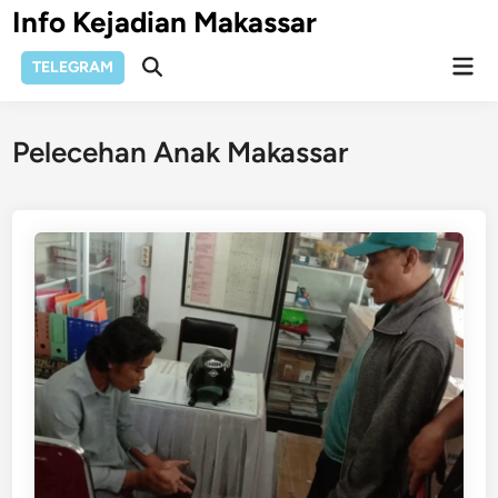
Skip
Info Kejadian Makassar
to
Mai
content
TELEGRAM
Open
Men
Search
Pelecehan Anak Makassar