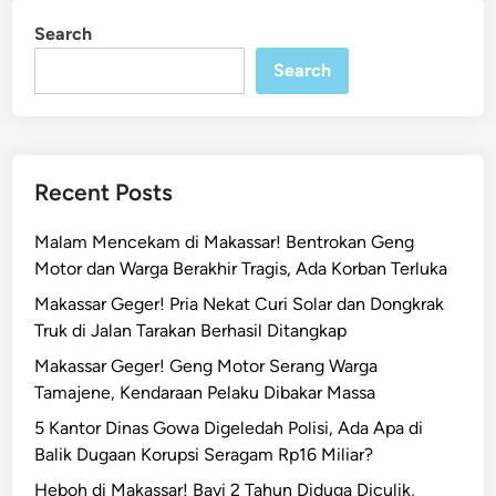
l
i
Search
n
e
Search
c
e
h
a
n
Recent Posts
A
n
Malam Mencekam di Makassar! Bentrokan Geng
a
Motor dan Warga Berakhir Tragis, Ada Korban Terluka
k
Makassar Geger! Pria Nekat Curi Solar dan Dongkrak
d
Truk di Jalan Tarakan Berhasil Ditangkap
i
M
Makassar Geger! Geng Motor Serang Warga
a
Tamajene, Kendaraan Pelaku Dibakar Massa
k
5 Kantor Dinas Gowa Digeledah Polisi, Ada Apa di
a
Balik Dugaan Korupsi Seragam Rp16 Miliar?
s
Heboh di Makassar! Bayi 2 Tahun Diduga Diculik,
s