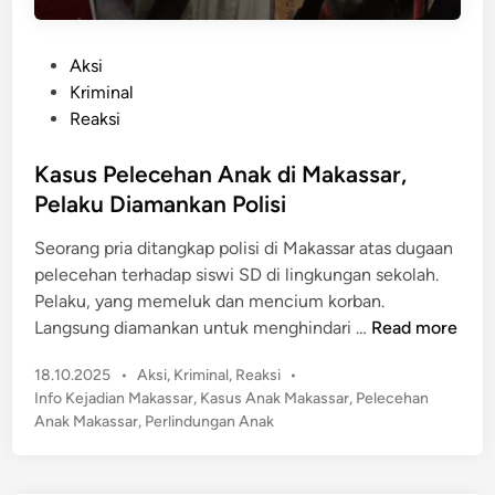
P
Aksi
o
Kriminal
s
Reaksi
t
e
Kasus Pelecehan Anak di Makassar,
d
Pelaku Diamankan Polisi
i
Seorang pria ditangkap polisi di Makassar atas dugaan
n
pelecehan terhadap siswi SD di lingkungan sekolah.
Pelaku, yang memeluk dan mencium korban.
K
Langsung diamankan untuk menghindari …
Read more
a
P
18.10.2025
•
Aksi
,
Kriminal
,
Reaksi
•
s
o
Info Kejadian Makassar
,
Kasus Anak Makassar
,
Pelecehan
u
s
Anak Makassar
,
Perlindungan Anak
s
t
P
e
e
d