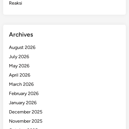
Reaksi
r
P
e
l
a
Archives
y
a
August 2026
n
July 2026
a
n
May 2026
P
April 2026
u
March 2026
b
l
February 2026
i
January 2026
k
December 2025
T
e
November 2025
r