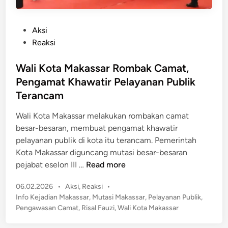
P
Aksi
o
Reaksi
s
t
Wali Kota Makassar Rombak Camat,
e
Pengamat Khawatir Pelayanan Publik
d
Terancam
i
n
Wali Kota Makassar melakukan rombakan camat
besar-besaran, membuat pengamat khawatir
pelayanan publik di kota itu terancam. Pemerintah
Kota Makassar diguncang mutasi besar-besaran
W
pejabat eselon III …
Read more
a
P
06.02.2026
•
Aksi
,
Reaksi
•
l
o
Info Kejadian Makassar
,
Mutasi Makassar
,
Pelayanan Publik
,
i
s
Pengawasan Camat
,
Risal Fauzi
,
Wali Kota Makassar
K
t
o