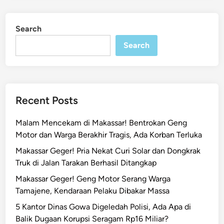
e
t
d
a
i
Search
n
M
a
Search
k
a
s
s
Recent Posts
a
r
Malam Mencekam di Makassar! Bentrokan Geng
R
Motor dan Warga Berakhir Tragis, Ada Korban Terluka
o
Makassar Geger! Pria Nekat Curi Solar dan Dongkrak
m
Truk di Jalan Tarakan Berhasil Ditangkap
b
a
Makassar Geger! Geng Motor Serang Warga
k
Tamajene, Kendaraan Pelaku Dibakar Massa
C
5 Kantor Dinas Gowa Digeledah Polisi, Ada Apa di
a
Balik Dugaan Korupsi Seragam Rp16 Miliar?