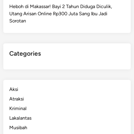
m
Heboh di Makassar! Bayi 2 Tahun Diduga Diculik,
a
Utang Arisan Online Rp300 Juta Sang Ibu Jadi
t
Sorotan
,
P
e
n
g
Categories
a
m
a
t
K
Aksi
h
Atraksi
a
Kriminal
w
a
Lakalantas
t
Musibah
i