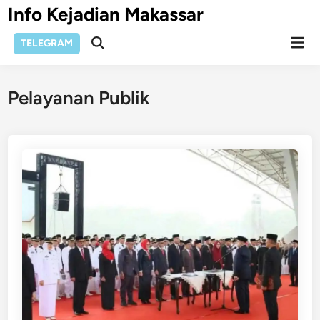
Skip
Info Kejadian Makassar
to
Mai
content
TELEGRAM
Open
Men
Search
Pelayanan Publik