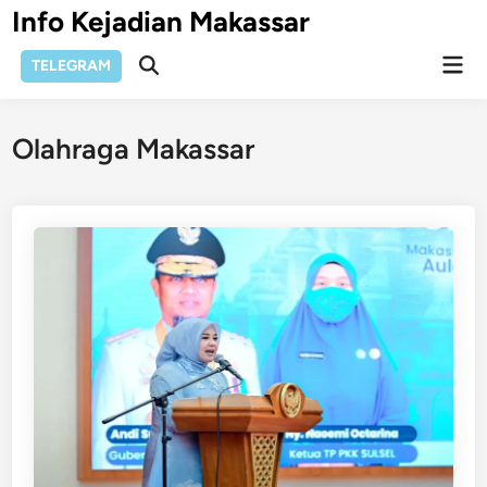
Skip
Info Kejadian Makassar
to
Mai
content
TELEGRAM
Open
Men
Search
Olahraga Makassar