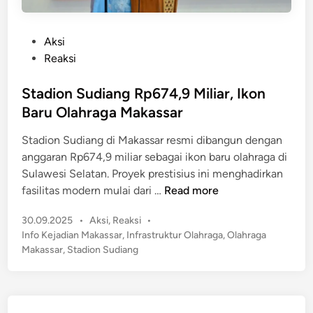
P
Aksi
o
Reaksi
s
t
Stadion Sudiang Rp674,9 Miliar, Ikon
e
Baru Olahraga Makassar
d
Stadion Sudiang di Makassar resmi dibangun dengan
i
anggaran Rp674,9 miliar sebagai ikon baru olahraga di
n
Sulawesi Selatan. Proyek prestisius ini menghadirkan
S
fasilitas modern mulai dari …
Read more
t
P
30.09.2025
•
Aksi
,
Reaksi
•
a
o
Info Kejadian Makassar
,
Infrastruktur Olahraga
,
Olahraga
d
s
Makassar
,
Stadion Sudiang
i
t
o
e
n
d
S
i