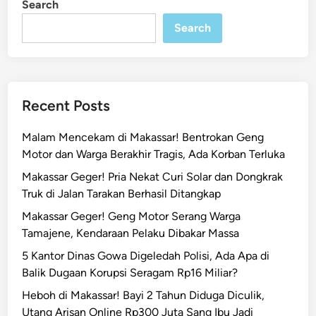
Search
n
u
d
Search
i
a
n
g
Recent Posts
R
p
Malam Mencekam di Makassar! Bentrokan Geng
6
Motor dan Warga Berakhir Tragis, Ada Korban Terluka
7
Makassar Geger! Pria Nekat Curi Solar dan Dongkrak
4
Truk di Jalan Tarakan Berhasil Ditangkap
,
9
Makassar Geger! Geng Motor Serang Warga
M
Tamajene, Kendaraan Pelaku Dibakar Massa
i
5 Kantor Dinas Gowa Digeledah Polisi, Ada Apa di
l
Balik Dugaan Korupsi Seragam Rp16 Miliar?
i
Heboh di Makassar! Bayi 2 Tahun Diduga Diculik,
a
Utang Arisan Online Rp300 Juta Sang Ibu Jadi
r