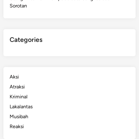
Sorotan
,
I
k
o
n
Categories
B
a
r
u
O
Aksi
l
Atraksi
a
Kriminal
h
r
Lakalantas
a
Musibah
g
Reaksi
a
M