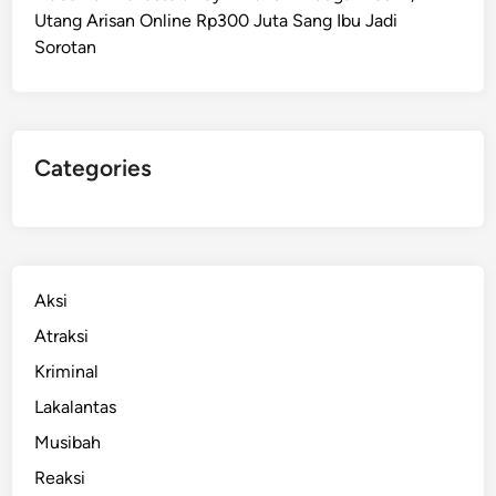
Utang Arisan Online Rp300 Juta Sang Ibu Jadi
J
Sorotan
a
d
i
K
o
Categories
r
b
a
n
Aksi
Atraksi
Kriminal
Lakalantas
Musibah
Reaksi