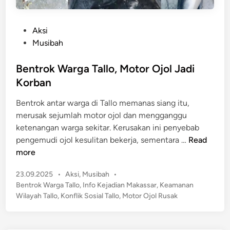
P
Aksi
o
Musibah
s
t
Bentrok Warga Tallo, Motor Ojol Jadi
e
Korban
d
Bentrok antar warga di Tallo memanas siang itu,
i
merusak sejumlah motor ojol dan mengganggu
n
ketenangan warga sekitar. Kerusakan ini penyebab
B
pengemudi ojol kesulitan bekerja, sementara …
Read
e
more
n
P
23.09.2025
•
Aksi
,
Musibah
•
t
o
Bentrok Warga Tallo
,
Info Kejadian Makassar
,
Keamanan
r
s
Wilayah Tallo
,
Konflik Sosial Tallo
,
Motor Ojol Rusak
o
t
k
e
W
d