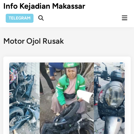
Skip
Info Kejadian Makassar
to
Mai
content
TELEGRAM
Open
Men
Search
Motor Ojol Rusak