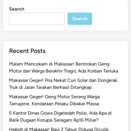
a
i
Search
n
r
Search
g
a
T
a
l
Recent Posts
l
o
Malam Mencekam di Makassar! Bentrokan Geng
,
Motor dan Warga Berakhir Tragis, Ada Korban Terluka
M
Makassar Geger! Pria Nekat Curi Solar dan Dongkrak
o
Truk di Jalan Tarakan Berhasil Ditangkap
t
o
Makassar Geger! Geng Motor Serang Warga
r
Tamajene, Kendaraan Pelaku Dibakar Massa
O
5 Kantor Dinas Gowa Digeledah Polisi, Ada Apa di
j
Balik Dugaan Korupsi Seragam Rp16 Miliar?
o
Heboh di Makassar! Bayi 2 Tahun Diduga Diculik,
l