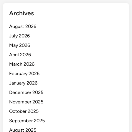
a
G
Archives
o
o
August 2026
g
July 2026
l
e
May 2026
M
April 2026
a
March 2026
p
s
February 2026
!
January 2026
December 2025
November 2025
October 2025
September 2025
August 2025