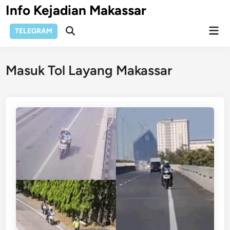
Skip
Info Kejadian Makassar
to
Mai
content
TELEGRAM
Open
Men
Search
Masuk Tol Layang Makassar