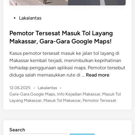
P
Lakalantas
o
s
Pemotor Tersesat Masuk Tol Layang
t
Makassar, Gara-Gara Google Maps!
e
Kasus pemotor tersesat masuk ke jalan tol layang di
d
Makassar kembali terjadi, menimbulkan keprihatinan
i
terhadap penggunaan aplikasi maps. Pemotor tersebut
n
P
diduga salah memasukkan rute di …
Read more
e
P
12.06.2025
•
Lakalantas
•
m
o
Gara-Gara Google Maps
,
Info Kejadian Makassar
,
Masuk Tol
o
s
Layang Makassar
,
Masuk Tol Makassar
,
Pemotor Tersesat
t
t
o
e
r
d
T
i
Search
n
e