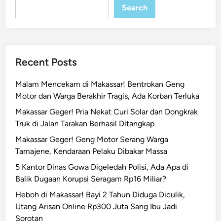
Search
r
s
e
s
a
Recent Posts
t
M
Malam Mencekam di Makassar! Bentrokan Geng
a
Motor dan Warga Berakhir Tragis, Ada Korban Terluka
s
Makassar Geger! Pria Nekat Curi Solar dan Dongkrak
u
Truk di Jalan Tarakan Berhasil Ditangkap
k
T
Makassar Geger! Geng Motor Serang Warga
o
Tamajene, Kendaraan Pelaku Dibakar Massa
l
5 Kantor Dinas Gowa Digeledah Polisi, Ada Apa di
L
Balik Dugaan Korupsi Seragam Rp16 Miliar?
a
Heboh di Makassar! Bayi 2 Tahun Diduga Diculik,
y
Utang Arisan Online Rp300 Juta Sang Ibu Jadi
a
Sorotan
n