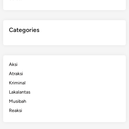
g
M
a
k
Categories
a
s
s
a
r
Aksi
,
Atraksi
G
Kriminal
a
r
Lakalantas
a
Musibah
-
Reaksi
G
a
r