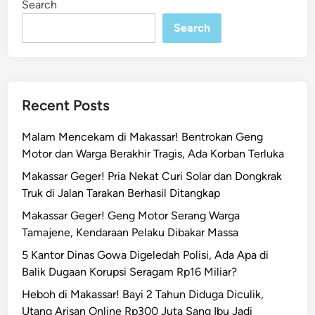
Search
n
e
r
Search
u
s
u
h
Recent Posts
a
n
Malam Mencekam di Makassar! Bentrokan Geng
M
Motor dan Warga Berakhir Tragis, Ada Korban Terluka
a
Makassar Geger! Pria Nekat Curi Solar dan Dongkrak
k
Truk di Jalan Tarakan Berhasil Ditangkap
a
s
Makassar Geger! Geng Motor Serang Warga
s
Tamajene, Kendaraan Pelaku Dibakar Massa
a
5 Kantor Dinas Gowa Digeledah Polisi, Ada Apa di
r
Balik Dugaan Korupsi Seragam Rp16 Miliar?
M
Heboh di Makassar! Bayi 2 Tahun Diduga Diculik,
a
Utang Arisan Online Rp300 Juta Sang Ibu Jadi
s