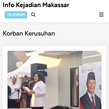
Skip
Info Kejadian Makassar
to
Mai
content
TELEGRAM
Open
Men
Search
Korban Kerusuhan