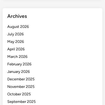
a
D
o
Archives
a
W
August 2026
a
July 2026
r
g
May 2026
a
April 2026
March 2026
February 2026
January 2026
December 2025
November 2025
October 2025
September 2025