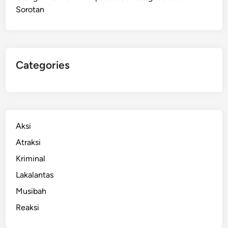
Sorotan
i
h
K
r
i
Categories
t
i
s
,
W
Aksi
a
Atraksi
g
Kriminal
u
b
Lakalantas
M
Musibah
i
Reaksi
n
t