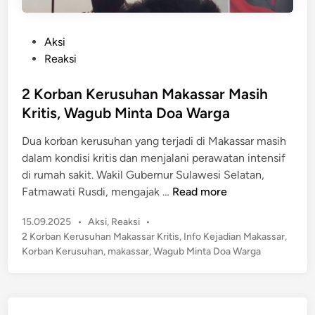
P
Aksi
o
Reaksi
s
t
2 Korban Kerusuhan Makassar Masih
e
Kritis, Wagub Minta Doa Warga
d
Dua korban kerusuhan yang terjadi di Makassar masih
i
dalam kondisi kritis dan menjalani perawatan intensif
n
di rumah sakit. Wakil Gubernur Sulawesi Selatan,
2
Fatmawati Rusdi, mengajak …
Read more
K
P
15.09.2025
•
Aksi
,
Reaksi
•
o
o
2 Korban Kerusuhan Makassar Kritis
,
Info Kejadian Makassar
,
r
s
Korban Kerusuhan
,
makassar
,
Wagub Minta Doa Warga
b
t
a
e
n
d
K
i