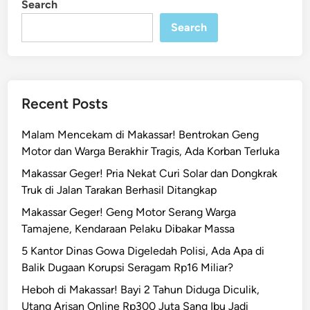
Search
n
u
Search
N
g
a
j
i
Recent Posts
C
a
Malam Mencekam di Makassar! Bentrokan Geng
b
Motor dan Warga Berakhir Tragis, Ada Korban Terluka
u
Makassar Geger! Pria Nekat Curi Solar dan Dongkrak
l
Truk di Jalan Tarakan Berhasil Ditangkap
i
K
Makassar Geger! Geng Motor Serang Warga
o
Tamajene, Kendaraan Pelaku Dibakar Massa
m
5 Kantor Dinas Gowa Digeledah Polisi, Ada Apa di
i
Balik Dugaan Korupsi Seragam Rp16 Miliar?
k
Heboh di Makassar! Bayi 2 Tahun Diduga Diculik,
a
Utang Arisan Online Rp300 Juta Sang Ibu Jadi
d