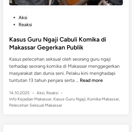
P
Aksi
o
Reaksi
s
t
Kasus Guru Ngaji Cabuli Komika di
e
Makassar Gegerkan Publik
d
Kasus pelecehan seksual oleh seorang guru ngaji
i
terhadap seorang komika di Makassar menggegerkan
n
masyarakat dan dunia seni. Pelaku kini menghadapi
K
tuntutan 13 tahun penjara serta …
Read more
a
P
14.10.2025
•
Aksi
,
Reaksi
•
s
o
Info Kejadian Makassar
,
Kasus Guru Ngaji
,
Komika Makassar
,
u
s
Pelecehan Seksual Makassar
s
t
G
e
u
d
r
i