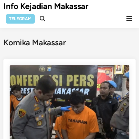
Skip
Info Kejadian Makassar
to
Mai
content
TELEGRAM
Open
Men
Search
Komika Makassar