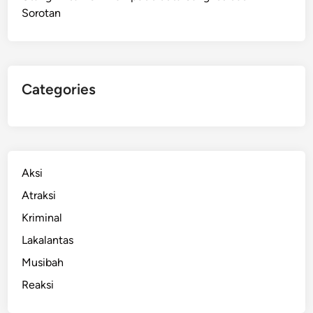
Sorotan
i
M
a
k
a
Categories
s
s
a
r
G
Aksi
e
Atraksi
g
Kriminal
e
r
Lakalantas
k
Musibah
a
Reaksi
n
P