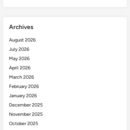
t
u
I
k
Archives
u
t
August 2026
a
July 2026
n
P
May 2026
e
April 2026
s
March 2026
t
a
February 2026
C
January 2026
u
December 2025
a
n
November 2025
!
October 2025