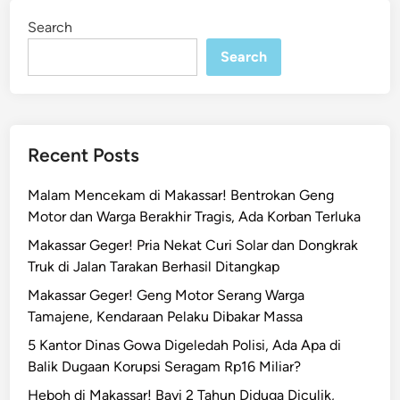
k
i
Search
n
a
s
Search
s
a
r
G
Recent Posts
u
y
Malam Mencekam di Makassar! Bentrokan Geng
u
Motor dan Warga Berakhir Tragis, Ada Korban Terluka
r
Makassar Geger! Pria Nekat Curi Solar dan Dongkrak
T
Truk di Jalan Tarakan Berhasil Ditangkap
H
R
Makassar Geger! Geng Motor Serang Warga
R
Tamajene, Kendaraan Pelaku Dibakar Massa
p
5 Kantor Dinas Gowa Digeledah Polisi, Ada Apa di
8
Balik Dugaan Korupsi Seragam Rp16 Miliar?
6
Heboh di Makassar! Bayi 2 Tahun Diduga Diculik,
M