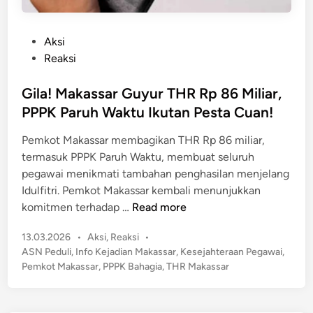
P
Aksi
o
Reaksi
s
t
Gila! Makassar Guyur THR Rp 86 Miliar,
e
PPPK Paruh Waktu Ikutan Pesta Cuan!
d
Pemkot Makassar membagikan THR Rp 86 miliar,
i
termasuk PPPK Paruh Waktu, membuat seluruh
n
pegawai menikmati tambahan penghasilan menjelang
Idulfitri. Pemkot Makassar kembali menunjukkan
G
komitmen terhadap …
Read more
i
P
13.03.2026
•
Aksi
,
Reaksi
•
l
o
ASN Peduli
,
Info Kejadian Makassar
,
Kesejahteraan Pegawai
,
a
s
Pemkot Makassar
,
PPPK Bahagia
,
THR Makassar
!
t
M
e
a
d