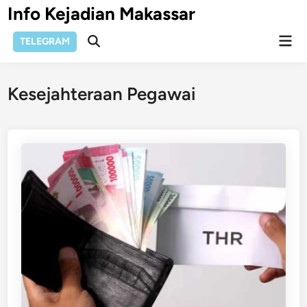
Skip
Info Kejadian Makassar
to
Mai
content
TELEGRAM
Open
Men
Search
Kesejahteraan Pegawai