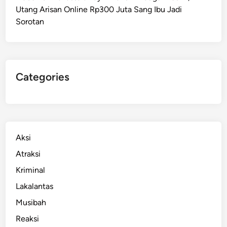
Utang Arisan Online Rp300 Juta Sang Ibu Jadi
i
Sorotan
l
i
a
r
,
Categories
P
P
P
K
P
Aksi
a
Atraksi
r
Kriminal
u
h
Lakalantas
W
Musibah
a
Reaksi
k