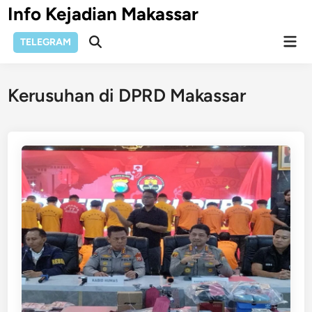
Skip
Info Kejadian Makassar
to
Mai
content
TELEGRAM
Open
Men
Search
Kerusuhan di DPRD Makassar