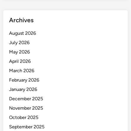
u
h
a
Archives
n
d
August 2026
i
July 2026
D
P
May 2026
R
April 2026
D
March 2026
M
a
February 2026
k
January 2026
a
December 2025
s
s
November 2025
a
October 2025
r
September 2025