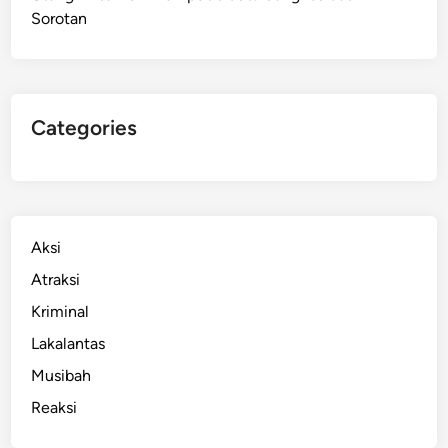
Sorotan
h
M
e
s
i
Categories
n
A
T
M
S
Aksi
a
Atraksi
a
Kriminal
t
K
Lakalantas
e
Musibah
r
Reaksi
u
s