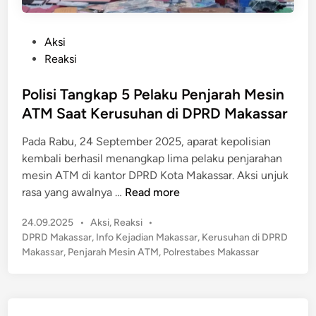
P
Aksi
o
Reaksi
s
t
Polisi Tangkap 5 Pelaku Penjarah Mesin
e
ATM Saat Kerusuhan di DPRD Makassar
d
​​Pada Rabu, 24 September 2025, aparat kepolisian
i
kembali berhasil menangkap lima pelaku penjarahan
n
mesin ATM di kantor DPRD Kota Makassar. Aksi unjuk
P
rasa yang awalnya …
Read more
o
P
24.09.2025
•
Aksi
,
Reaksi
•
l
o
DPRD Makassar
,
Info Kejadian Makassar
,
Kerusuhan di DPRD
i
s
Makassar
,
Penjarah Mesin ATM
,
Polrestabes Makassar
s
t
i
e
T
d
a
i