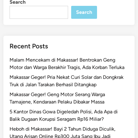
Search
n
n
g
Search
k
a
p
5
Recent Posts
P
e
Malam Mencekam di Makassar! Bentrokan Geng
l
Motor dan Warga Berakhir Tragis, Ada Korban Terluka
a
Makassar Geger! Pria Nekat Curi Solar dan Dongkrak
k
Truk di Jalan Tarakan Berhasil Ditangkap
u
P
Makassar Geger! Geng Motor Serang Warga
e
Tamajene, Kendaraan Pelaku Dibakar Massa
n
5 Kantor Dinas Gowa Digeledah Polisi, Ada Apa di
j
Balik Dugaan Korupsi Seragam Rp16 Miliar?
a
Heboh di Makassar! Bayi 2 Tahun Diduga Diculik,
r
Utang Arisan Online Rp300 Juta Sang Ibu Jadi
a