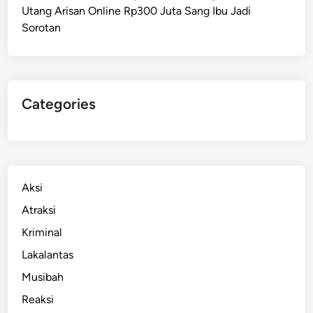
Utang Arisan Online Rp300 Juta Sang Ibu Jadi
s
Sorotan
u
s
S
u
s
Categories
p
e
k
C
O
Aksi
V
Atraksi
I
Kriminal
D
-
Lakalantas
1
Musibah
9
Reaksi
d