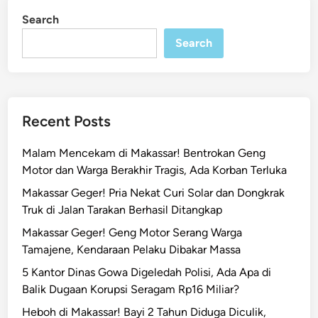
n
n
Search
k
Search
e
s
S
u
l
Recent Posts
s
e
Malam Mencekam di Makassar! Bentrokan Geng
l
Motor dan Warga Berakhir Tragis, Ada Korban Terluka
T
Makassar Geger! Pria Nekat Curi Solar dan Dongkrak
e
Truk di Jalan Tarakan Berhasil Ditangkap
m
Makassar Geger! Geng Motor Serang Warga
u
Tamajene, Kendaraan Pelaku Dibakar Massa
k
a
5 Kantor Dinas Gowa Digeledah Polisi, Ada Apa di
n
Balik Dugaan Korupsi Seragam Rp16 Miliar?
K
Heboh di Makassar! Bayi 2 Tahun Diduga Diculik,
a