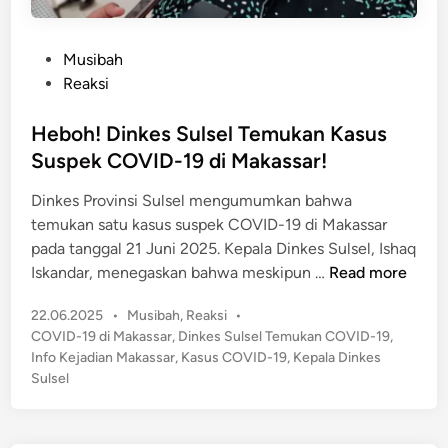
P
Musibah
o
Reaksi
s
t
Heboh! Dinkes Sulsel Temukan Kasus
e
Suspek COVID-19 di Makassar!
d
Dinkes Provinsi Sulsel mengumumkan bahwa
i
temukan satu kasus suspek COVID-19 di Makassar
n
pada tanggal 21 Juni 2025. Kepala Dinkes Sulsel, Ishaq
H
Iskandar, menegaskan bahwa meskipun …
Read more
e
P
22.06.2025
•
Musibah
,
Reaksi
•
b
o
COVID-19 di Makassar
,
Dinkes Sulsel Temukan COVID-19
,
o
s
Info Kejadian Makassar
,
Kasus COVID-19
,
Kepala Dinkes
h
t
Sulsel
!
e
D
d
i
i