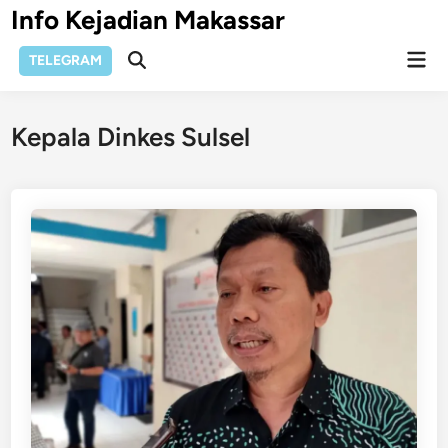
Skip
Info Kejadian Makassar
to
Mai
content
TELEGRAM
Open
Men
Search
Kepala Dinkes Sulsel