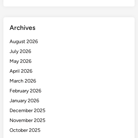
i
M
a
k
Archives
a
s
August 2026
s
July 2026
a
May 2026
r
!
April 2026
March 2026
February 2026
January 2026
December 2025
November 2025
October 2025