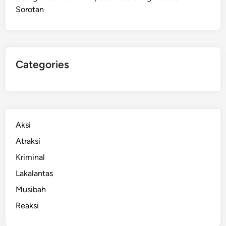
Sorotan
a
s
s
a
r
Categories
P
u
k
u
l
Aksi
W
Atraksi
a
Kriminal
n
i
Lakalantas
t
Musibah
a
Reaksi
K
a