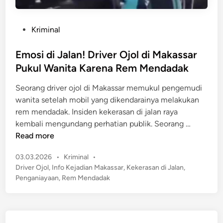
P
Kriminal
o
s
Emosi di Jalan! Driver Ojol di Makassar
t
Pukul Wanita Karena Rem Mendadak
e
Seorang driver ojol di Makassar memukul pengemudi
d
wanita setelah mobil yang dikendarainya melakukan
i
rem mendadak. Insiden kekerasan di jalan raya
n
E
kembali mengundang perhatian publik. Seorang …
m
Read more
o
P
03.03.2026
•
Kriminal
•
s
o
Driver Ojol
,
Info Kejadian Makassar
,
Kekerasan di Jalan
,
i
s
Penganiayaan
,
Rem Mendadak
d
t
i
e
J
d
a
i