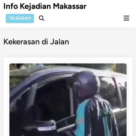
Skip
Info Kejadian Makassar
to
Mai
content
TELEGRAM
Open
Men
Search
Kekerasan di Jalan