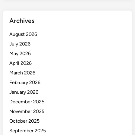
r
e
n
Archives
a
R
August 2026
e
July 2026
m
M
May 2026
e
April 2026
n
March 2026
d
a
February 2026
d
January 2026
a
December 2025
k
November 2025
October 2025
September 2025