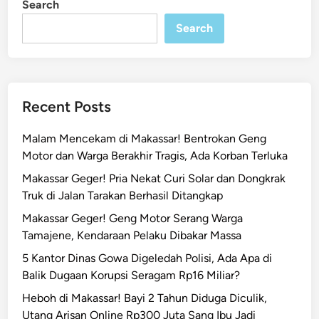
Search
n
l
Search
a
n
!
D
r
Recent Posts
i
v
Malam Mencekam di Makassar! Bentrokan Geng
e
Motor dan Warga Berakhir Tragis, Ada Korban Terluka
r
Makassar Geger! Pria Nekat Curi Solar dan Dongkrak
O
Truk di Jalan Tarakan Berhasil Ditangkap
j
o
Makassar Geger! Geng Motor Serang Warga
l
Tamajene, Kendaraan Pelaku Dibakar Massa
d
5 Kantor Dinas Gowa Digeledah Polisi, Ada Apa di
i
Balik Dugaan Korupsi Seragam Rp16 Miliar?
M
Heboh di Makassar! Bayi 2 Tahun Diduga Diculik,
a
Utang Arisan Online Rp300 Juta Sang Ibu Jadi
k