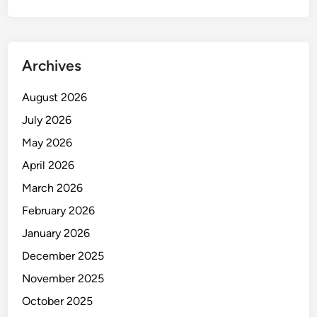
e
j
a
k
Archives
P
r
August 2026
e
July 2026
s
t
May 2026
a
April 2026
s
March 2026
i
February 2026
January 2026
December 2025
November 2025
October 2025