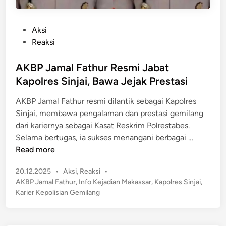
P
Aksi
o
Reaksi
s
t
AKBP Jamal Fathur Resmi Jabat
e
Kapolres Sinjai, Bawa Jejak Prestasi
d
AKBP Jamal Fathur resmi dilantik sebagai Kapolres
i
Sinjai, membawa pengalaman dan prestasi gemilang
n
dari kariernya sebagai Kasat Reskrim Polrestabes.
A
Selama bertugas, ia sukses menangani berbagai …
K
Read more
B
P
20.12.2025
•
Aksi
,
Reaksi
•
P
o
AKBP Jamal Fathur
,
Info Kejadian Makassar
,
Kapolres Sinjai
,
J
s
Karier Kepolisian Gemilang
a
t
m
e
a
d