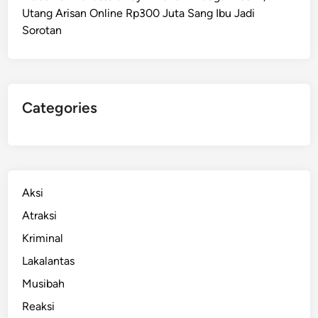
Utang Arisan Online Rp300 Juta Sang Ibu Jadi
p
Sorotan
o
l
r
e
s
Categories
S
i
n
j
a
Aksi
i
Atraksi
,
Kriminal
B
a
Lakalantas
w
Musibah
a
Reaksi
J