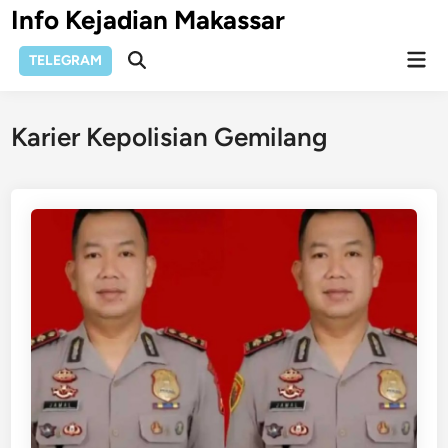
Skip
Info Kejadian Makassar
to
Mai
content
TELEGRAM
Open
Men
Search
Karier Kepolisian Gemilang