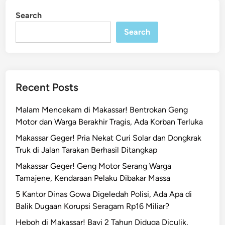
l
i
Search
n
F
Search
a
t
h
u
r
Recent Posts
R
e
Malam Mencekam di Makassar! Bentrokan Geng
s
Motor dan Warga Berakhir Tragis, Ada Korban Terluka
m
Makassar Geger! Pria Nekat Curi Solar dan Dongkrak
i
Truk di Jalan Tarakan Berhasil Ditangkap
J
a
Makassar Geger! Geng Motor Serang Warga
b
Tamajene, Kendaraan Pelaku Dibakar Massa
a
5 Kantor Dinas Gowa Digeledah Polisi, Ada Apa di
t
Balik Dugaan Korupsi Seragam Rp16 Miliar?
K
Heboh di Makassar! Bayi 2 Tahun Diduga Diculik,
a